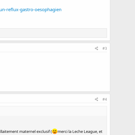
d-un-reflux-gastro-oesophagien
#3
#4
llaitement maternel exclusif (
merci la Leche League, et