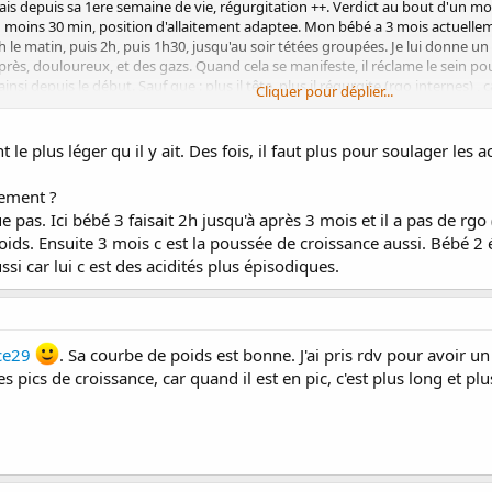
is depuis sa 1ere semaine de vie, régurgitation ++. Verdict au bout d'un m
 au moins 30 min, position d'allaitement adaptee. Mon bébé a 3 mois actuelle
le matin, puis 2h, puis 1h30, jusqu'au soir tétées groupées. Je lui donne un seul 
rès, douloureux, et des gazs. Quand cela se manifeste, il réclame le sein pour
nsi depuis le début. Sauf que : plus il tête, plus il régurgite (rgo internes) , 
Cliquer pour déplier...
iguée de cette situation et j'aimerais le soulager.
normal des tétées durant 1h?
 cette situation ? Auriez vous des conseils à m'apporter sur l'allaitement d
t le plus léger qu il y ait. Des fois, il faut plus pour soulager les 
s
lement ?
pas. Ici bébé 3 faisait 2h jusqu'à après 3 mois et il a pas de rgo (
oids. Ensuite 3 mois c est la poussée de croissance aussi. Bébé 
ssi car lui c est des acidités plus épisodiques.
ce29
. Sa courbe de poids est bonne. J'ai pris rdv pour avoir u
s pics de croissance, car quand il est en pic, c'est plus long et pl