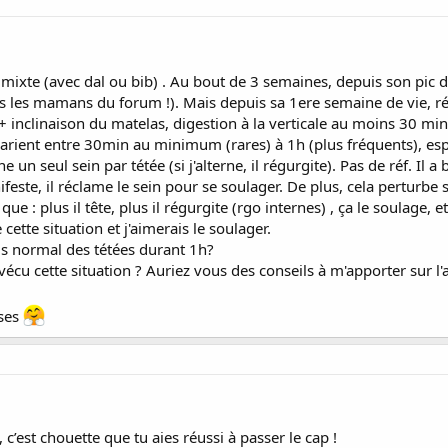
mixte (avec dal ou bib) . Au bout de 3 semaines, depuis son pic de
es les mamans du forum !). Mais depuis sa 1ere semaine de vie, r
 inclinaison du matelas, digestion à la verticale au moins 30 min
varient entre 30min au minimum (rares) à 1h (plus fréquents), esp
e un seul sein par tétée (si j'alterne, il régurgite). Pas de réf. Il
este, il réclame le sein pour se soulager. De plus, cela perturbe 
 que : plus il tête, plus il régurgite (rgo internes) , ça le soulage,
 cette situation et j'aimerais le soulager.
s normal des tétées durant 1h?
cu cette situation ? Auriez vous des conseils à m'apporter sur l
nses
, c’est chouette que tu aies réussi à passer le cap !