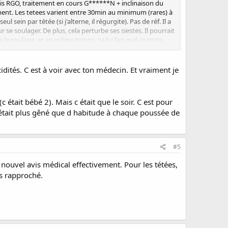
ois RGO, traitement en cours G******N + inclinaison du
ment. Les tetees varient entre 30min au minimum (rares) à
sein par tétée (si j'alterne, il régurgite). Pas de réf. Il a
 se soulager. De plus, cela perturbe ses siestes. Il pourrait
ça le soulage, et en même temps, ça lui fait mal. Je reste
'un bébé RGO ?
acidités. C est à voir avec ton médecin. Et vraiment je
c était bébé 2). Mais c était que le soir. C est pour
2 était plus gêné que d habitude à chaque poussée de
#5
n nouvel avis médical effectivement. Pour les tétées,
us rapproché.