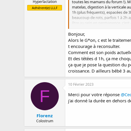
toutes les mamans du forum !). Ma
Hyperlactation
matelas, digestion à la verticale
Adhérent(e) LLLF
1h (plus fréquents), espacées de 3h 
beaucoup de rots, parfois 1 à 2h ap
être au sein en permanence, c'est ai
optimiste, mais parfois, je suis fat
Ma 1ère question : Trouver vous 
Bonjour,
Ma 2ème question : avez vous vécu
Alors le G*on, c est le traitemen
Merci à vous de m'avoir lue
t encourage à reconsulter.
Merci d'avance pour vos réponse
Comment est son poids actuel
Et des tétées d 1h, ça me choque 
ça que je pose la question du p
croissance. D ailleurs bébé 3 au
10 Février 2023
F
Merci pour votre réponse
@Ce
j'ai donné la durée en dehors de
Florenz
Colostrum