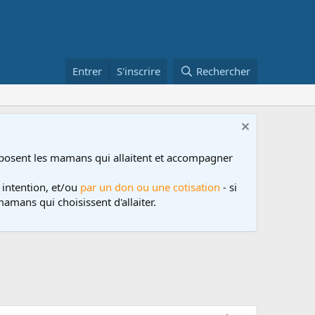
Entrer
S'inscrire
Rechercher
posent les mamans qui allaitent et accompagner
 intention, et/ou
par un don ou une cotisation
- si
amans qui choisissent d'allaiter.