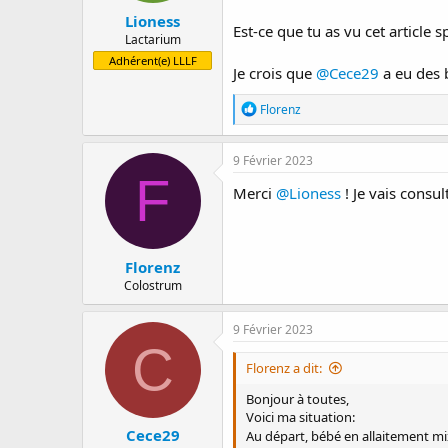
Lioness
Est-ce que tu as vu cet article s
Lactarium
Adhérent(e) LLLF
Je crois que
@Cece29
a eu des 
R
Florenz
é
a
c
9 Février 2023
t
F
i
Merci
@Lioness
! Je vais consul
o
n
s
:
Florenz
Colostrum
9 Février 2023
C
Florenz a dit:
Bonjour à toutes,
Voici ma situation:
Cece29
Au départ, bébé en allaitement mix