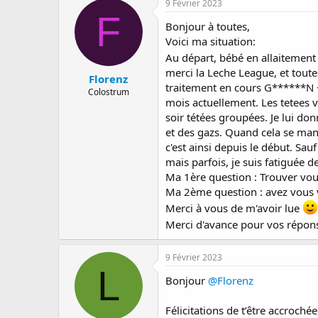
9 Février 2023
a
e
s
F
r
d
Bonjour à toutes,
r
e
Voici ma situation:
é
d
Au départ, bébé en allaitement 
e
é
merci la Leche League, et tout
p
b
Florenz
traitement en cours G******N +
a
u
Colostrum
r
t
mois actuellement. Les tetees 
soir tétées groupées. Je lui donn
et des gazs. Quand cela se manif
c'est ainsi depuis le début. Sauf
mais parfois, je suis fatiguée de
Ma 1ère question : Trouver vou
Ma 2ème question : avez vous vé
Merci à vous de m'avoir lue
Merci d'avance pour vos répo
9 Février 2023
L
Bonjour
@Florenz
Félicitations de t’être accrochée