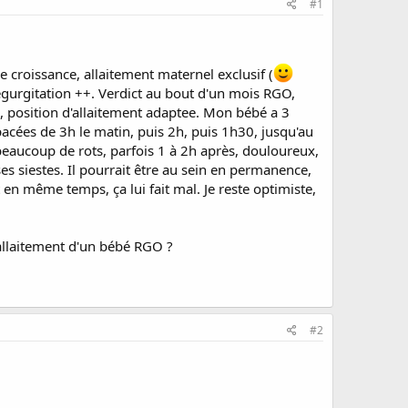
#1
 croissance, allaitement maternel exclusif (
égurgitation ++. Verdict au bout d'un mois RGO,
, position d'allaitement adaptee. Mon bébé a 3
acées de 3h le matin, puis 2h, puis 1h30, jusqu'au
 a beaucoup de rots, parfois 1 à 2h après, douloureux,
ses siestes. Il pourrait être au sein en permanence,
 et en même temps, ça lui fait mal. Je reste optimiste,
'allaitement d'un bébé RGO ?
#2