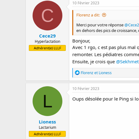
10 Février 2023
C
Florenz a dit:
Merci pour votre réponse
@Cece2
en dehors des pics de croissance, c
Cece29
Bonjour,
Hyperlactation
Avec 1 rgo, c est pas plus mal
Adhérent(e) LLLF
remonter. Les pédiatres comm
Ensuite, je crois que
@Sekhmet
R
Florenz
et
Lioness
é
a
c
10 Février 2023
t
L
i
Oups désolée pour le Ping si l
o
n
s
:
Lioness
Lactarium
Adhérent(e) LLLF