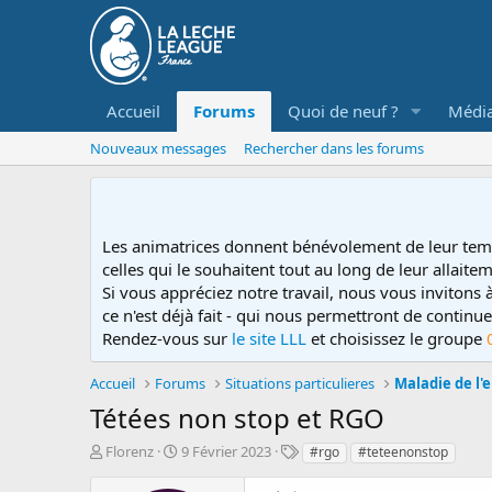
Accueil
Forums
Quoi de neuf ?
Médi
Nouveaux messages
Rechercher dans les forums
Les animatrices donnent bénévolement de leur tem
celles qui le souhaitent tout au long de leur allaitem
Si vous appréciez notre travail, nous vous invitons
ce n'est déjà fait - qui nous permettront de contin
Rendez-vous sur
le site LLL
et choisissez le groupe
Accueil
Forums
Situations particulieres
Maladie de l'
Tétées non stop et RGO
D
D
T
Florenz
9 Février 2023
#rgo
#teteenonstop
é
a
a
m
t
g