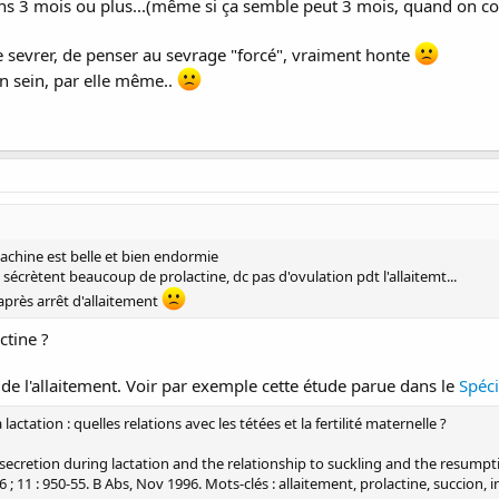
ns 3 mois ou plus...(même si ça semble peut 3 mois, quand on comp
 sevrer, de penser au sevrage "forcé", vraiment honte
n sein, par elle même..
achine est belle et bien endormie
 sécrètent beaucoup de prolactine, dc pas d'ovulation pdt l'allaitemt...
près arrêt d'allaitement
ctine ?
il de l'allaitement. Voir par exemple cette étude parue dans le
Spéci
actation : quelles relations avec les tétées et la fertilité maternelle ?
secretion during lactation and the relationship to suckling and the resumpti
11 : 950-55. B Abs, Nov 1996. Mots-clés : allaitement, prolactine, succion, inf