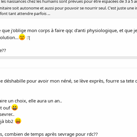
es naissances chez les humains sont prévues pour être espacées de 3 à 5 ans
itaire soit autonome et aussi pour pouvoir se nourrir seul. C'est juste une
font tant attendre parfois ...
 que j'oblige mon corps à faire qqc d'anti physiologique, et que 
lution...
:'(
e??
déshabille pour avoir mon néné, se lève exprès, fourre sa tete 
aire un choix, elle aura un an..
et ouf
 sevrer..
éjà bb2
, combien de temps après sevrage pour rdc??