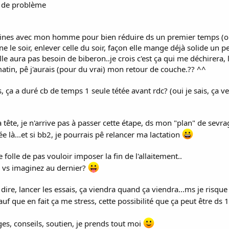
r de problème
aines avec mon homme pour bien réduire ds un premier temps (oui 
une le soir, enlever celle du soir, façon elle mange déjà solide un 
lle aura pas besoin de biberon..je crois c'est ça qui me déchirera, 
matin, pê j'aurais (pour du vrai) mon retour de couche.?? ^^
s, ça a duré cb de temps 1 seule tétée avant rdc? (oui je sais, ça 
a tête, je n'arrive pas à passer cette étape, ds mon "plan" de sevrag
ée là...et si bb2, je pourrais pê relancer ma lactation
olle de pas vouloir imposer la fin de l'allaitement..
! vs imaginez au dernier?
 dire, lancer les essais, ça viendra quand ça viendra...ms je risqu
uf que en fait ça me stress, cette possibilité que ça peut être ds 
s, conseils, soutien, je prends tout moi