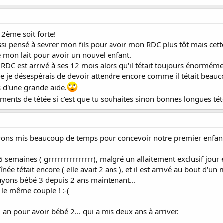
2ème soit forte!
aussi pensé à sevrer mon fils pour avoir mon RDC plus tôt mais cett
e mon lait pour avoir un nouvel enfant.
on RDC est arrivé à ses 12 mois alors qu'il tétait toujours énormém
e je désespérais de devoir attendre encore comme il tétait beauco
as d'une grande aide.
oments de tétée si c'est que tu souhaites sinon bonnes longues té
s mis beaucoup de temps pour concevoir notre premier enfant ( 6
 semaines ( grrrrrrrrrrrrrrr), malgré un allaitement exclusif jour e
née tétait encore ( elle avait 2 ans ), et il est arrivé au bout d'un
ayons bébé 3 depuis 2 ans maintenant...
 le même couple ! :-(
1 an pour avoir bébé 2... qui a mis deux ans à arriver.