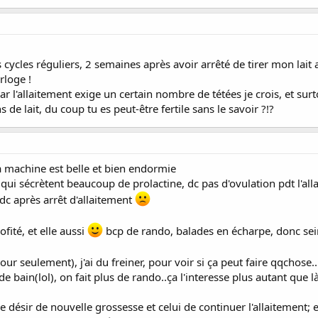
cycles réguliers, 2 semaines après avoir arrêté de tirer mon lait a
loge !
 l'allaitement exige un certain nombre de tétées je crois, et surto
 de lait, du coup tu es peut-être fertile sans le savoir ?!?
a machine est belle et bien endormie
qui sécrètent beaucoup de prolactine, dc pas d'ovulation pdt l'alla
c après arrêt d'allaitement
ofité, et elle aussi
bcp de rando, balades en écharpe, donc sei
 jour seulement), j'ai du freiner, pour voir si ça peut faire qqchose..
de bain(lol), on fait plus de rando..ça l'interesse plus autant que l
 ce désir de nouvelle grossesse et celui de continuer l'allaitement;