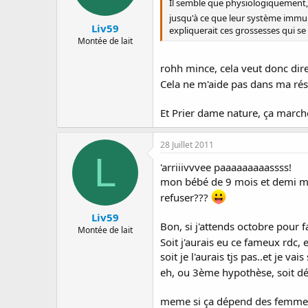
Il semble que physiologiquement, l
jusqu'à ce que leur système immun
Liv59
expliquerait ces grossesses qui se 
Montée de lait
rohh mince, cela veut donc dire
Cela ne m'aide pas dans ma réso
Et Prier dame nature, ça march
28 Juillet 2011
L
'arriiivvvee paaaaaaaaassss!
mon bébé de 9 mois et demi me 
refuser???
Liv59
Bon, si j'attends octobre pour f
Montée de lait
Soit j'aurais eu ce fameux rdc, 
soit je l'aurais tjs pas..et je vais
eh, ou 3ème hypothèse, soit d
meme si ça dépend des femmes