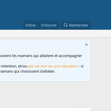
Entrer
S'inscrire
Rechercher
posent les mamans qui allaitent et accompagner
 intention, et/ou
par un don ou une cotisation
- si
amans qui choisissent d'allaiter.