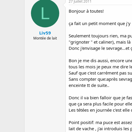
27 Juillet 2011
a
e
s
L
r
d
Bonjour à toutes!
r
e
é
d
ça fait un petit moment que j'y
e
é
p
b
Liv59
Seulement toujours rien, ma puc
a
u
Montée de lait
"grignoter " et caliner), mais 
r
t
Donc j'envisage le sevrage...et 
Bon je me dis aussi, encore une
tous les mois je peux me dire l
Sauf que c'est carrément pas sur.
Sans compter que:après sevrage 
enceinte tt de suite..
Donc il va bien falloir que je f
que ça sera plus facile pour el
Les tétées en journée c'est elle
Point positif: ma puce est assez
lait de vache , j'ai introduis le