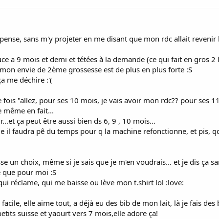
 pense, sans m'y projeter en me disant que mon rdc allait revenir b
e a 9 mois et demi et tétées à la demande (ce qui fait en gros 2 l
là mon envie de 2ème grossesse est de plus en plus forte :S
ça me déchire :'(
 fois "allez, pour ses 10 mois, je vais avoir mon rdc?? pour ses 
e même en fait...
..et ça peut être aussi bien ds 6, 9 , 10 mois...
il faudra pê du temps pour q la machine refonctionne, et pis, qd 
asse un choix, même si je sais que je m'en voudrais... et je dis ça s
le que pour moi :S
 qui réclame, qui me baisse ou lève mon t.shirt lol :love:
 facile, elle aime tout, a déjà eu des bib de mon lait, là je fais de
s petits suisse et yaourt vers 7 mois,elle adore ça!