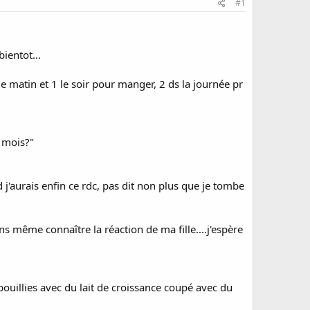
#1
ientot...
e matin et 1 le soir pour manger, 2 ds la journée pr
11mois?"
j'aurais enfin ce rdc, pas dit non plus que je tombe
ans même connaître la réaction de ma fille....j'espère
s bouillies avec du lait de croissance coupé avec du