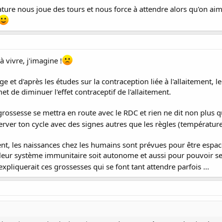
ture nous joue des tours et nous force à attendre alors qu'on aime
 à vivre, j'imagine !
e et d'après les études sur la contraception liée à l'allaitement, l
t de diminuer l'effet contraceptif de l'allaitement.
e grossesse se mettra en route avec le RDC et rien ne dit non plus
erver ton cycle avec des signes autres que les règles (température,
t, les naissances chez les humains sont prévues pour être espacée
 leur système immunitaire soit autonome et aussi pour pouvoir se n
xpliquerait ces grossesses qui se font tant attendre parfois ...