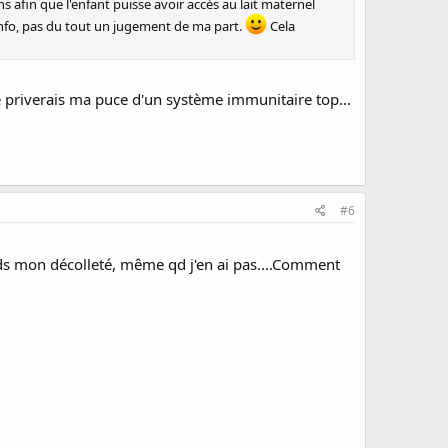
 afin que l'enfant puisse avoir accès au lait maternel
 info, pas du tout un jugement de ma part.
Cela
je priverais ma puce d'un système immunitaire top...
#6
ds mon décolleté, même qd j'en ai pas....Comment