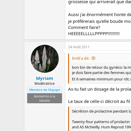
grossesse qui arriverait que da
Aussi j'ai énormément honte de
je préfèrerais qu'elle boude mo
Comment faire?
HEEEEELLLLLPPPPP!!!!!!!!!!
24 Août 2011
Emlil a dit:
bon bin de retour du gynéco: la m
je dois faire partie des femmes qui
Myriam
Et 6 semaines minimum pour rdc a
Modératrice
As-tu fait un dosage de la prola
Membre de l'équipe
Animatrice à la
Le taux de celle-ci décroit au f
retraite
Sécrétion de prolactine pendant la l
Twenty-four patterns of prolactin 
and AS McNeilly. Hum Reprod 1996 ; 