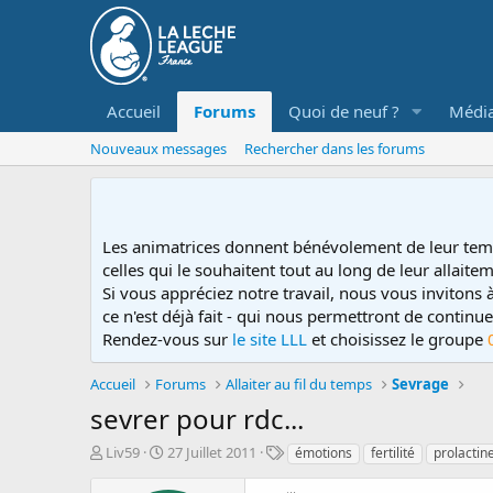
Accueil
Forums
Quoi de neuf ?
Médi
Nouveaux messages
Rechercher dans les forums
Les animatrices donnent bénévolement de leur tem
celles qui le souhaitent tout au long de leur allaitem
Si vous appréciez notre travail, nous vous invitons
ce n'est déjà fait - qui nous permettront de contin
Rendez-vous sur
le site LLL
et choisissez le groupe
Accueil
Forums
Allaiter au fil du temps
Sevrage
sevrer pour rdc...
D
D
T
Liv59
27 Juillet 2011
émotions
fertilité
prolactin
é
a
a
m
t
g