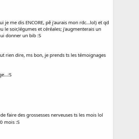
je me dis ENCORE, pê j'aurais mon rdc...lol) et qd
peu le soir,légumes et céréales; j'augmenterais un
lui donner un bib :S
veut rien dire, ms bon, je prends ts les témoignages
e...:S
e de faire des grossesses nerveuses ts les mois lol
10 mois :S