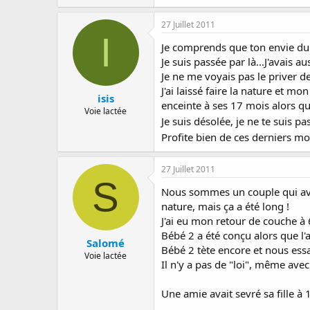
27 Juillet 2011
I
Je comprends que ton envie du 
Je suis passée par là...J'avais 
Je ne me voyais pas le priver d
J'ai laissé faire la nature et m
isis
enceinte à ses 17 mois alors qu
Voie lactée
Je suis désolée, je ne te suis p
Profite bien de ces derniers m
27 Juillet 2011
S
Nous sommes un couple qui avon
nature, mais ça a été long !
J'ai eu mon retour de couche à 6
Bébé 2 a été conçu alors que l'aî
Salomé
Bébé 2 tète encore et nous ess
Voie lactée
Il n'y a pas de "loi", même avec
Une amie avait sevré sa fille à 