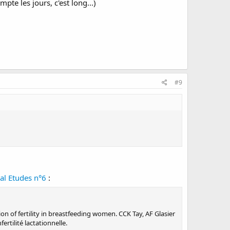
te les jours, c'est long...)
#9
al Etudes n°6
:
on of fertility in breastfeeding women. CCK Tay, AF Glasier
ertilité lactationnelle.