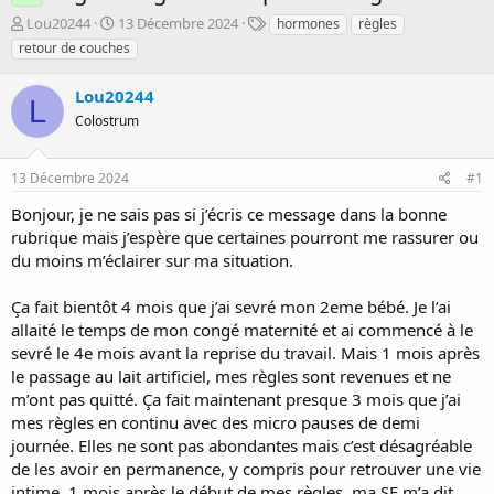
D
D
T
Lou20244
13 Décembre 2024
hormones
règles
é
a
a
retour de couches
m
t
g
a
e
s
Lou20244
r
d
L
r
Colostrum
e
é
d
e
é
13 Décembre 2024
#1
p
b
a
u
Bonjour, je ne sais pas si j’écris ce message dans la bonne
r
t
rubrique mais j’espère que certaines pourront me rassurer ou
du moins m’éclairer sur ma situation.
Ça fait bientôt 4 mois que j’ai sevré mon 2eme bébé. Je l’ai
allaité le temps de mon congé maternité et ai commencé à le
sevré le 4e mois avant la reprise du travail. Mais 1 mois après
le passage au lait artificiel, mes règles sont revenues et ne
m’ont pas quitté. Ça fait maintenant presque 3 mois que j’ai
mes règles en continu avec des micro pauses de demi
journée. Elles ne sont pas abondantes mais c’est désagréable
de les avoir en permanence, y compris pour retrouver une vie
intime. 1 mois après le début de mes règles, ma SF m’a dit