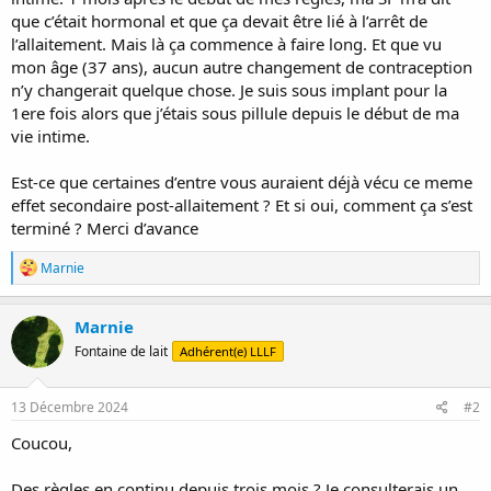
que c’était hormonal et que ça devait être lié à l’arrêt de
l’allaitement. Mais là ça commence à faire long. Et que vu
mon âge (37 ans), aucun autre changement de contraception
n’y changerait quelque chose. Je suis sous implant pour la
1ere fois alors que j’étais sous pillule depuis le début de ma
vie intime.
Est-ce que certaines d’entre vous auraient déjà vécu ce meme
effet secondaire post-allaitement ? Et si oui, comment ça s’est
terminé ? Merci d’avance
R
Marnie
é
a
c
Marnie
t
Fontaine de lait
Adhérent(e) LLLF
i
o
n
s
13 Décembre 2024
#2
:
Coucou,
Des règles en continu depuis trois mois ? Je consulterais un