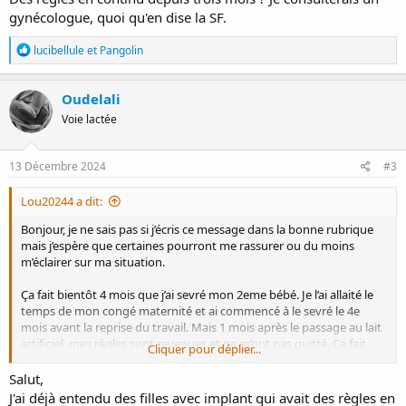
gynécologue, quoi qu'en dise la SF.
R
lucibellule
et
Pangolin
é
a
c
Oudelali
t
Voie lactée
i
o
n
s
13 Décembre 2024
#3
:
Lou20244 a dit:
Bonjour, je ne sais pas si j’écris ce message dans la bonne rubrique
mais j’espère que certaines pourront me rassurer ou du moins
m’éclairer sur ma situation.
Ça fait bientôt 4 mois que j’ai sevré mon 2eme bébé. Je l’ai allaité le
temps de mon congé maternité et ai commencé à le sevré le 4e
mois avant la reprise du travail. Mais 1 mois après le passage au lait
artificiel, mes règles sont revenues et ne m’ont pas quitté. Ça fait
Cliquer pour déplier...
maintenant presque 3 mois que j’ai mes règles en continu avec des
micro pauses de demi journée. Elles ne sont pas abondantes mais
Salut,
c’est désagréable de les avoir en permanence, y compris pour
J'ai déjà entendu des filles avec implant qui avait des règles en