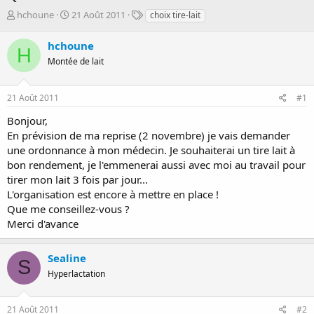
D
D
T
hchoune
21 Août 2011
choix tire-lait
é
a
a
m
t
g
hchoune
H
a
e
s
Montée de lait
r
d
r
e
é
d
21 Août 2011
#1
e
é
p
b
Bonjour,
a
u
En prévision de ma reprise (2 novembre) je vais demander
r
t
une ordonnance à mon médecin. Je souhaiterai un tire lait à
bon rendement, je l'emmenerai aussi avec moi au travail pour
tirer mon lait 3 fois par jour...
L'organisation est encore à mettre en place !
Que me conseillez-vous ?
Merci d'avance
Sealine
S
Hyperlactation
21 Août 2011
#2