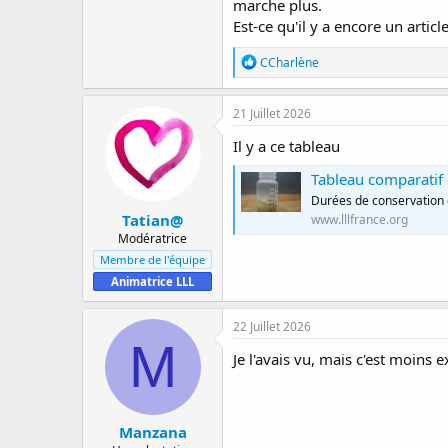
marche plus.
Est-ce qu'il y a encore un article
R
CCharlène
é
a
c
21 Juillet 2026
t
i
Il y a ce tableau
o
n
Tableau comparatif 
s
Durées de conservation 
:
Tatian@
www.lllfrance.org
Modératrice
Membre de l'équipe
Animatrice LLL
22 Juillet 2026
M
Je l'avais vu, mais c'est moins
Manzana