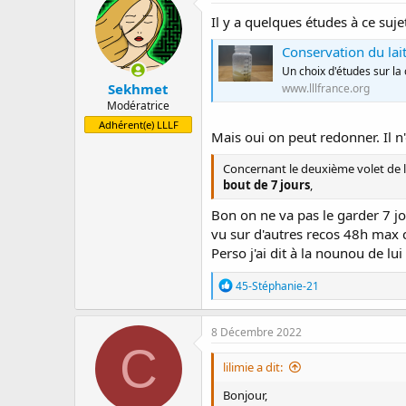
Il y a quelques études à ce sujet
Conservation du lai
Un choix d'études sur la
Sekhmet
www.lllfrance.org
Modératrice
Adhérent(e) LLLF
Mais oui on peut redonner. Il n
Concernant le deuxième volet de l
bout de 7 jours
,
Bon on ne va pas le garder 7 jou
vu sur d'autres recos 48h max c
Perso j'ai dit à la nounou de lu
R
45-Stéphanie-21
é
a
c
8 Décembre 2022
t
C
i
lilimie a dit:
o
n
Bonjour,
s