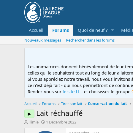
Accueil
Forums
Quoi de neuf ?
Médi
Nouveaux messages
Rechercher dans les forums
Les animatrices donnent bénévolement de leur tem
celles qui le souhaitent tout au long de leur allaitem
Si vous appréciez notre travail, nous vous invitons
ce n'est déjà fait - qui nous permettront de contin
Rendez-vous sur
le site LLL
et choisissez le groupe
Accueil
Forums
Tirer son lait
Conservation du lait
Lait réchauffé
►
D
D
lilimie
1 Décembre 2022
é
a
m
t