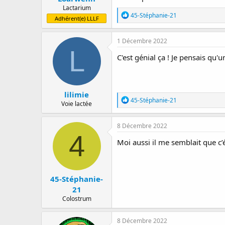
Lactarium
R
45-Stéphanie-21
Adhérent(e) LLLF
é
a
c
1 Décembre 2022
t
L
i
C'est génial ça ! Je pensais qu'une
o
n
s
:
lilimie
R
45-Stéphanie-21
Voie lactée
é
a
c
8 Décembre 2022
t
4
i
Moi aussi il me semblait que c’é
o
n
s
:
45-Stéphanie-
21
Colostrum
8 Décembre 2022