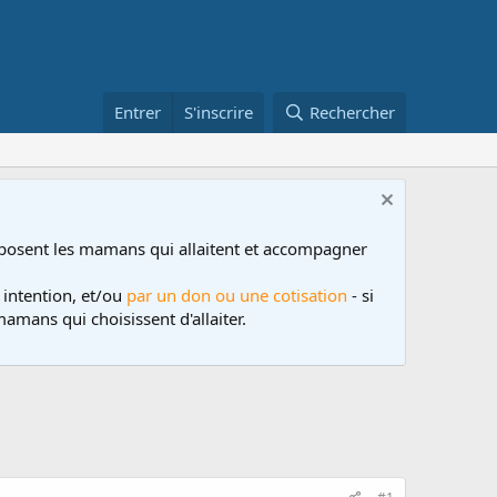
Entrer
S'inscrire
Rechercher
posent les mamans qui allaitent et accompagner
 intention, et/ou
par un don ou une cotisation
- si
amans qui choisissent d'allaiter.