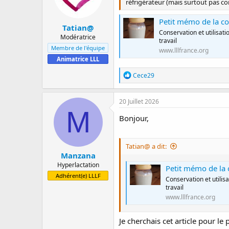
réfrigérateur (mais surtout pas c
n
s
:
Petit mémo de la cons
Tatian@
Conservation et utilisati
Modératrice
travail
Membre de l'équipe
www.lllfrance.org
Animatrice LLL
R
Cece29
é
a
c
20 Juillet 2026
t
M
i
Bonjour,
o
n
s
Tatian@ a dit:
:
Manzana
Hyperlactation
Petit mémo de la co
Adhérent(e) LLLF
Conservation et utilis
travail
www.lllfrance.org
Je cherchais cet article pour le