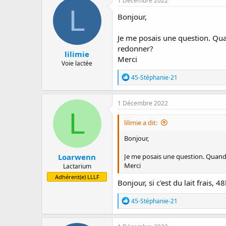
1 Décembre 2022
a
e
L
Bonjour,
r
d
r
e
é
d
Je me posais une question. Qua
e
é
redonner?
lilimie
p
b
Merci
a
u
Voie lactée
r
t
R
45-Stéphanie-21
é
a
c
1 Décembre 2022
t
L
i
lilimie a dit:
o
n
Bonjour,
s
:
Loarwenn
Je me posais une question. Quand 
Merci
Lactarium
Adhérent(e) LLLF
Bonjour, si c'est du lait frais, 
R
45-Stéphanie-21
é
a
c