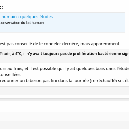
 :
t humain : quelques études
 conservation du lait humain
'est pas conseillé de le congeler derrière, mais apparemment
’étude,
à 4°C, il n’y avait toujours pas de prolifération bactérienne s
rs au frais, et il est possible qu'il y ait quelques biais dans l'ét
onseillées.
i redonner un biberon pas fini dans la journée (re-réchauffé) si c'ét