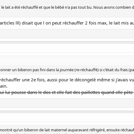
le lait a été réchauffé et que le bébé n'a pas tout bu. Nous avons combien
ticles lll) disait que l on peut réchauffer 2 fois max, le lait mis au
donner un biberon pas fini dans la journée (re-réchauffé) si c'était du frais (p
ut réchauffer une 2e fois, aussi pour le décongelé même si j'avais
ain.
i lui pousse dans le dos et elle fait des paillettes quand elle pète
montré qu’un biberon de lait maternel auparavant réfrigéré, ensuite réchauf