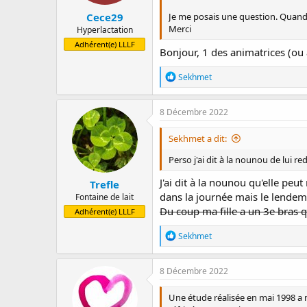
:
Cece29
Je me posais une question. Quand 
Merci
Hyperlactation
Adhérent(e) LLLF
Bonjour, 1 des animatrices (ou ar
R
Sekhmet
é
a
c
8 Décembre 2022
t
i
Sekhmet a dit:
o
n
Perso j'ai dit à la nounou de lui re
s
:
J'ai dit à la nounou qu'elle pe
Trefle
dans la journée mais le lendem
Fontaine de lait
Du coup ma fille a un 3e bras qu
Adhérent(e) LLLF
R
Sekhmet
é
a
c
8 Décembre 2022
t
i
Une étude réalisée en mai 1998 a 
o