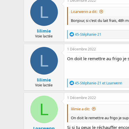
1 Décembre 2022
t
L
i
Loarwenn a dit:
o
n
Bonjour, si c'est du lait frais, 48h 
s
:
lilimie
R
45-Stéphanie-21
Voie lactée
é
a
c
1 Décembre 2022
t
L
i
On doit le remettre au frigo j
o
n
s
:
lilimie
R
45-Stéphanie-21
et
Loarwenn
Voie lactée
é
a
c
1 Décembre 2022
t
L
i
lilimie a dit:
o
n
On doit le remettre au frigo je s
s
:
Si si tu peux le réchauffer encor
Loarwenn