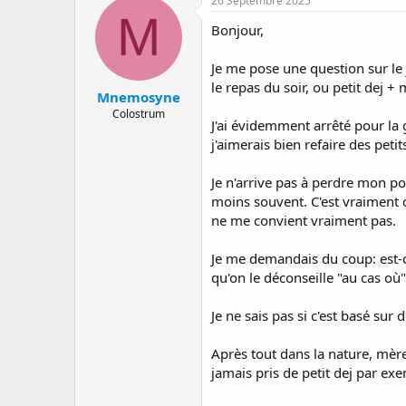
26 Septembre 2025
a
e
M
Bonjour,
r
d
r
e
é
d
Je me pose une question sur le j
e
é
le repas du soir, ou petit dej +
Mnemosyne
p
b
a
u
Colostrum
J'ai évidemment arrêté pour la 
r
t
j'aimerais bien refaire des peti
Je n'arrive pas à perdre mon po
moins souvent. C'est vraiment 
ne me convient vraiment pas.
Je me demandais du coup: est-ce
qu'on le déconseille "au cas où"
Je ne sais pas si c'est basé sur 
Après tout dans la nature, mère 
jamais pris de petit dej par exe