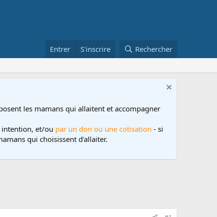
Entrer
S'inscrire
Rechercher
posent les mamans qui allaitent et accompagner
 intention, et/ou
par un don ou une cotisation
- si
amans qui choisissent d'allaiter.