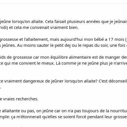
eûne lorsqu'on allaite. Cela faisait plusieurs années que je jeûnais
 midi) et cela me convenait vraiment bien.
grossesse et l'allaitement, mais aujourd'hui mon bébé a 17 mois (j
ts jeûnes. Au moins sauter le petit dej ou le repas du soir, une fo
ids de grossesse car mon équilibre alimentaire est de manger des 
ce qui me convient le mieux. Là comme je ne jeûne plus je n'arriv
 vraiment dangereux de jeûner lorsqu'on allaite? C'est déconseillé
.
de vraies recherches.
allaitante ou pas, on jeûne car on n'a pas toujours de la nourritur
mple: ça m'étonnerait qu'elles se soient forcé pendant leur grosses