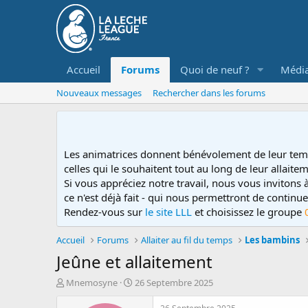
Accueil
Forums
Quoi de neuf ?
Médi
Nouveaux messages
Rechercher dans les forums
Les animatrices donnent bénévolement de leur tem
celles qui le souhaitent tout au long de leur allaitem
Si vous appréciez notre travail, nous vous invitons
ce n'est déjà fait - qui nous permettront de contin
Rendez-vous sur
le site LLL
et choisissez le groupe
Accueil
Forums
Allaiter au fil du temps
Les bambins
Jeûne et allaitement
D
D
Mnemosyne
26 Septembre 2025
é
a
m
t