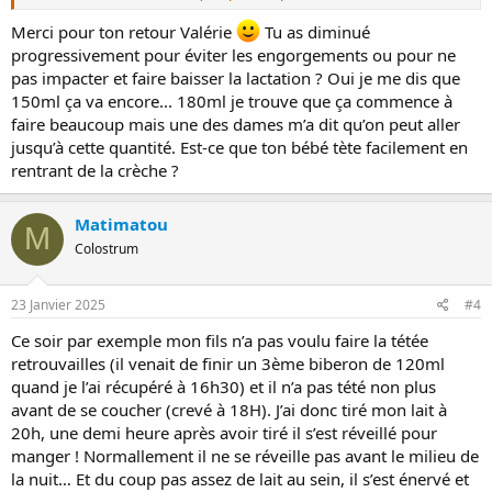
encore repris le travail, 2 fois à la reprise pendant une grosse
semaine puis 1 fois. Ce tirage, j'ai pu le supprimer seulement
Merci pour ton retour Valérie
Tu as diminué
aujourd'hui. En y allant progressivement, je n'ai pas vu de
progressivement pour éviter les engorgements ou pour ne
changement sur ma lactation le reste du temps
pas impacter et faire baisser la lactation ? Oui je me dis que
Étant donné que mon stock de LM s'épuise, on passe aussi au LA en
150ml ça va encore... 180ml je trouve que ça commence à
journée, le temps que bébé mange assez de solides.
faire beaucoup mais une des dames m’a dit qu’on peut aller
Je me demandais aussi quel âge pour les laitages car au matin, ça
pourrait peut-être remplacer son premier biberon (pas encore de
jusqu’à cette quantité. Est-ce que ton bébé tète facilement en
suite).
rentrant de la crèche ?
Et à la crèche, Poussin reçoit des biberons de 150ml max. C'est moi
Matimatou
qui ait autorisé les 150 en voyant que ça n'impactait pas mon
M
allaitement. De toute façon, elle s'arrête souvent d'elle-même un
Colostrum
peu avant d'arriver au bout.
23 Janvier 2025
#4
Ce soir par exemple mon fils n’a pas voulu faire la tétée
retrouvailles (il venait de finir un 3ème biberon de 120ml
quand je l’ai récupéré à 16h30) et il n’a pas tété non plus
avant de se coucher (crevé à 18H). J’ai donc tiré mon lait à
20h, une demi heure après avoir tiré il s’est réveillé pour
manger ! Normallement il ne se réveille pas avant le milieu de
la nuit… Et du coup pas assez de lait au sein, il s’est énervé et