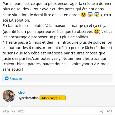
Par ailleurs, est-ce que tu peux encourager la crèche à donner
plus de solides ? Pour avoir eu des potes qui étaient dans
cette situation (le demi-litre de lait en garde
), ça a
été LA solution.
En fait tu leur dis plutôt "à la maison il mange ça et ça et ça
[quantités un poil supérieures à ce que tu observes
]", et ça
les encourage à proposer un peu plus de solides.
N'hésite pas, à 5 mois et demi, à introduire plus de solides, on
est autour des 6 mois, moment où "tu peux te lâcher", donc si
tu sens que ton bébé est intéressé par d'autres choses que
juste des purées/compotes vas-y. Notamment les trucs qui
"calent" bien : patates, patate douce, ... voire yaourt à 6 mois
sans souci !
R
Pangolin
é
a
c
klio_
t
Hyperlactation
Adhérent(e) LLLF
i
o
n
s
24 Janvier 2025
#11
: