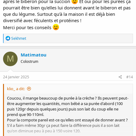
après le biberon pour la succion
Et oui pour les purées ça
de succion était supérieur au temps de biberon), et ils proposaient
la tétine à la fin du biberon pour s'endormir en douceur.
pourrait être bien qu’elles lui donnent avant le biberon et pas
que du légume. Surtout qu’à la maison il est déjà bien
Par ailleurs, est-ce que tu peux encourager la crèche à donner plus
diversifié avec féculents et protéines !
de solides ? Pour avoir eu des potes qui étaient dans cette situation
Merci pour tes conseils
(le demi-litre de lait en garde
), ça a été LA solution.
En fait tu leur dis plutôt "à la maison il mange ça et ça et ça
R
Sekhmet
[quantités un poil supérieures à ce que tu observes
]", et ça les
é
encourage à proposer un peu plus de solides.
a
c
N'hésite pas, à 5 mois et demi, à introduire plus de solides, on est
Matimatou
M
t
autour des 6 mois, moment où "tu peux te lâcher", donc si tu sens
Colostrum
i
que ton bébé est intéressé par d'autres choses que juste des
o
purées/compotes vas-y. Notamment les trucs qui "calent" bien :
n
patates, patate douce, ... voire yaourt à 6 mois sans souci !
s
24 Janvier 2025
#14
:
klio_ a dit:
Coucou, il mange beaucoup de purée à la crèche ? Ils peuvent peut-
être augmenter les quantités, mon bébé a sa purée d'abord (100
puis 120gr depuis quelques jours) puis son lait du coup elle ne
prend que 90-110ml.
Pour la compote pareil est-ce qu'elles ont essayé de donner avant ?
S'il a faim même 30gr ça peut faire la différence puis il a son lait
qu'on diminue peu à peu à 150 voire 120.