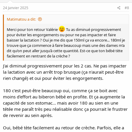
n
s
24 Janvier 2025
#8
:
Matimatou a dit:
Merci pour ton retour Valérie
Tu as diminué progressivement
pour éviter les engorgements ou pour ne pas impacter et faire
baisser la lactation ? Oui je me dis que 150ml ça va encore... 180ml je
trouve que ça commence à faire beaucoup mais une des dames m’a
dit qu’on peut aller jusqu’à cette quantité. Est-ce que ton bébé tète
facilement en rentrant de la crèche ?
J'ai diminué progressivement pour les 2 cas. Ne pas impacter
la lactation avec un arrêt trop brusque (ça n'aurait peut-être
rien changé) et oui pour éviter les engorgements.
180 c'est peut-être beaucoup oui, comme ça se boit avec
moins d'effort au biberon bébé en profite. Et ça augmente la
capacité de son estomac... mais avoir 180 au sien en une
tétée me paraît très peu réalisable donc ça pourrait le frustrer
de revenir au sein après.
Oui, bébé tète facilement au retour de crèche. Parfois, elle a