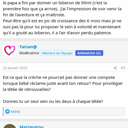
le papa a fini par donner un biberon de 90ml (c’est la
première fois que ça arrive). .J’ai l’impression de voir venir la
fin de l’aventure et ça m’attriste.
Peut-être qu’il est en pic de croissance des 6 mois mais je ne
suis pas là pour lui proposer le sein à volonté et maintenant
qu’il a gouté au biberon, il a l’air d’avoir perdu patience.
Tatian@
Modératrice
Membre de l'équipe
Animatrice LLL
23 Janvier 2025
#5
Est ce que la crèche ne pourrait pas donner une compote
lorsque bébé réclame juste avant ton retour? Pour privilégier
la tétée de retrouvailles?
Donnes tu un seul sein ou les deux à chaque tétée?
R
Astrio
é
a
c
Matimatou