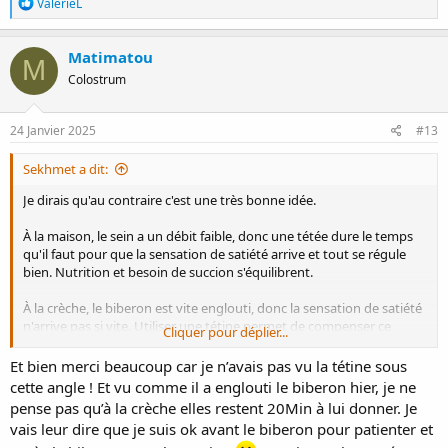
R
ValerieL
é
a
c
Matimatou
M
t
Colostrum
i
o
n
s
24 Janvier 2025
#13
:
Sekhmet a dit:
Je dirais qu'au contraire c'est une très bonne idée.
À la maison, le sein a un débit faible, donc une tétée dure le temps
qu'il faut pour que la sensation de satiété arrive et tout se régule
bien. Nutrition et besoin de succion s'équilibrent.
À la crèche, le biberon est vite englouti, donc la sensation de satiété
n'arrive pas si vite. Utiliser une tétine permet de compenser ce
Cliquer pour déplier...
"manque de succion" et de "ralentir" tout ça.
Une tétine uniquement en journée à la crèche permettra à mon avis
Et bien merci beaucoup car je n’avais pas vu la tétine sous
de réguler un peu les choses.
cette angle ! Et vu comme il a englouti le biberon hier, je ne
pense pas qu’à la crèche elles restent 20Min à lui donner. Je
Une pote qui a fait du tire-allaitement exclusif utilisait la tétine pour
vais leur dire que je suis ok avant le biberon pour patienter et
réguler son besoin de succion (avec le biberon de lait tiré le besoin