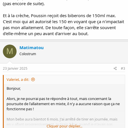
(pas encore de suite).
Et à la crèche, Poussin reçoit des biberons de 150ml max.
C'est moi qui ait autorisé les 150 en voyant que ça n'impactait
pas mon allaitement. De toute façon, elle s'arrête souvent
d'elle-même un peu avant d'arriver au bout.
Matimatou
M
Colostrum
23 Janvier 2025
#3
ValerieL a dit:
Bonjour,
Alors, je ne pourrai pas te répondre à tout, mais concernant la
poursuite de l'allaitement en mixte, il n'y a aucune raison que ça ne
fonctionne pas !
Mon bebe aura bientot 6 mois. J'ai arrêté de tirer en journée, mais
en y allant progressivement. Je tirais 3 fois quand je n'avais pas
Cliquer pour déplier...