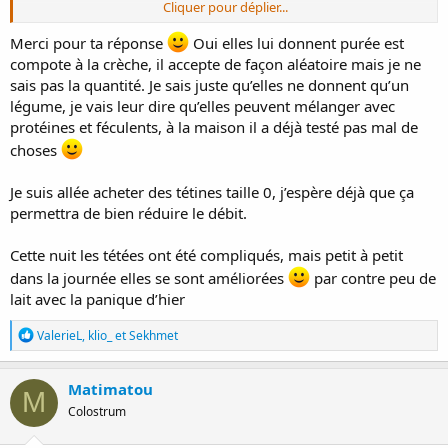
Cliquer pour déplier...
Mais 500ml de lait à tirer par jour c'est pas vivable
Merci pour ta réponse
Oui elles lui donnent purée est
Même sans confusion j'ai l'impression que certains sont amenés à
compote à la crèche, il accepte de façon aléatoire mais je ne
boire plus en garde. Par exemple la mienne a aussi augmenté son
sais pas la quantité. Je sais juste qu’elles ne donnent qu’un
2e bib à 150 puis 180 alors qu'elle a une tétine 0+ et que je sais
légume, je vais leur dire qu’elles peuvent mélanger avec
qu'elle prend un bib de 120 en 15 bonnes minutes. Donc les 180, elle
protéines et féculents, à la maison il a déjà testé pas mal de
les boit beaucoup plus lentement qu'au sein où elle ne reste que 10-
15 min en tout.
choses
Pour la confusion je n'ai pas d'expérience, mais je t'envoie tout mon
Je suis allée acheter des tétines taille 0, j’espère déjà que ça
soutien. La tétée de nuit ne se passe pas mieux donc ?
permettra de bien réduire le débit.
Généralement quand ils sont à demi-endormis ça va un peu mieux.
Cette nuit les tétées ont été compliqués, mais petit à petit
dans la journée elles se sont améliorées
par contre peu de
lait avec la panique d’hier
R
ValerieL
,
klio_
et
Sekhmet
é
a
c
Matimatou
M
t
Colostrum
i
o
n