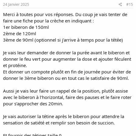
s
24 Janvier 2025
#15
:
Merci à toutes pour vos réponses. Du coup je vais tenter de
faire une fiche pour la crèche en indiquant :
1er biberon de 150ml
2ème de 120ml
3ème de 90ml (optionnel si j’arrive à temps pour la tétée)
Je vais leur demander de donner la purée avant le biberon et
donner le feu vert pour augmenter la dose et ajouter féculent
et protéine.
Et donner un compote plutôt en fin de journée pour éviter de
donner le 3ème biberon ou en tout cas le satisfaire de 90ml.
Aussi je vais leur faire un rappel de la position, plutôt assise
avec le biberon à l’horizontal, faire des pauses et le faire roter
pour s’approcher des 20min.
Je vais autoriser la tétine après le biberon pour attendre la
sensation de satiété et remplir son besoin de succion.
Et fournir des tétines taille 0.