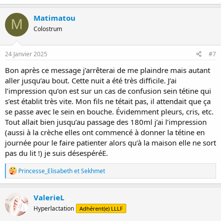
a
c
Matimatou
M
t
Colostrum
i
o
n
s
24 Janvier 2025
#7
:
Bon après ce message j’arrêterai de me plaindre mais autant
aller jusqu’au bout. Cette nuit a été très difficile. J’ai
l’impression qu’on est sur un cas de confusion sein tétine qui
s’est établit très vite. Mon fils ne tétait pas, il attendait que ça
se passe avec le sein en bouche. Évidemment pleurs, cris, etc.
Tout allait bien jusqu’au passage des 180ml j’ai l’impression
(aussi à la crèche elles ont commencé à donner la tétine en
journée pour le faire patienter alors qu’à la maison elle ne sort
pas du lit !) je suis désespéréE.
R
Princesse_Elisabeth
et
Sekhmet
é
a
c
ValerieL
t
Hyperlactation
Adhérent(e) LLLF
i
o