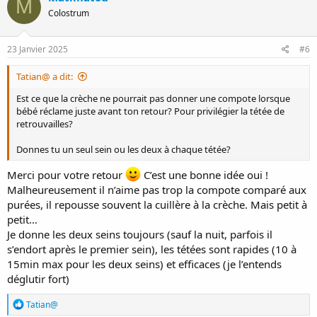
M
t
Colostrum
i
o
n
s
23 Janvier 2025
#6
:
Tatian@ a dit:
Est ce que la crèche ne pourrait pas donner une compote lorsque
bébé réclame juste avant ton retour? Pour privilégier la tétée de
retrouvailles?
Donnes tu un seul sein ou les deux à chaque tétée?
Merci pour votre retour
C’est une bonne idée oui !
Malheureusement il n’aime pas trop la compote comparé aux
purées, il repousse souvent la cuillère à la crèche. Mais petit à
petit…
Je donne les deux seins toujours (sauf la nuit, parfois il
s’endort après le premier sein), les tétées sont rapides (10 à
15min max pour les deux seins) et efficaces (je l’entends
déglutir fort)
R
Tatian@
é