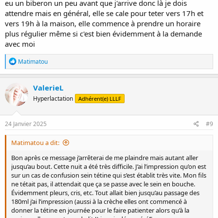
eu un biberon un peu avant que j'arrive donc là je dois
attendre mais en général, elle se cale pour teter vers 17h et
vers 19h à la maison, elle commence à prendre un horaire
plus régulier même si c'est bien évidemment à la demande
avec moi
R
Matimatou
é
a
c
ValerieL
t
Hyperlactation
Adhérent(e) LLLF
i
o
n
s
24 Janvier 2025
#9
:
Matimatou a dit:
Bon après ce message j’arrêterai de me plaindre mais autant aller
jusqu’au bout. Cette nuit a été très difficile. J’ai l’impression qu’on est
sur un cas de confusion sein tétine qui s’est établit très vite. Mon fils
ne tétait pas, il attendait que ça se passe avec le sein en bouche.
Évidemment pleurs, cris, etc. Tout allait bien jusqu’au passage des
180ml j’ai l’impression (aussi à la crèche elles ont commencé à
donner la tétine en journée pour le faire patienter alors qu’à la