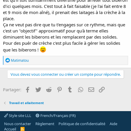
est qu'il soit suffisamment diversifié pour arrêter tout biberon
d'ici quelques mois. C'est tout à fait faisable (je l'ai fait entre 8
et 9 mois de mon aîné), il prenait des laitages à la crèche à la
place.
Ça ne veut pas dire que tu t'engages sur ce rythme, mais que
c'est un "objectif" approximatif pour qu'à terme elles
diminuent les biberons et les remplacent par des solides.
Pour des puér de crèche c'est plus facile à gérer les solides
que les biberons !
R
Matimatou
é
a
c
Vous devez vous connecter ou créer un compte pour répondre.
t
i
o
Facebook
Twitter
Reddit
Pinterest
Tumblr
WhatsApp
E-mail
Lien
Partager:
n
s
:
Travail et allaitement
Style site LLL
French/Français (FR)
Nous contacter
Règlement
Politique de confidentialité
Aide
Accueil
R