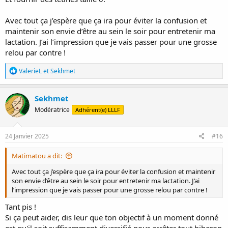
Avec tout ça j’espère que ça ira pour éviter la confusion et
maintenir son envie d’être au sein le soir pour entretenir ma
lactation. J’ai l’impression que je vais passer pour une grosse
relou par contre !
R
ValerieL
et
Sekhmet
é
a
c
Sekhmet
t
Modératrice
Adhérent(e) LLLF
i
o
n
s
24 Janvier 2025
#16
:
Matimatou a dit:
Avec tout ça j’espère que ça ira pour éviter la confusion et maintenir
son envie d’être au sein le soir pour entretenir ma lactation. J’ai
l’impression que je vais passer pour une grosse relou par contre !
Tant pis !
Si ça peut aider, dis leur que ton objectif à un moment donné