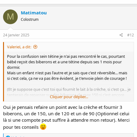
Matimatou
M
Colostrum
24 Janvier 2025
#12
ValerieL a dit:
Pour la confusion sein tétine je n'ai pas rencontré le cas, pourtant
bébé reçoit des biberons et a une tétine depuis ses 1 mois pour
dormir.
Mais un enfant n'est pas l'autre et je sais que c'est réversible... mais
si c'est cela, ça ne va pas être évident, je t'envoie plein de courage !
(Et je suppose que c'est toi qui fournit le lait à la crèche, si c'est ça... je
tenterais de repasser sur des biberons de max 150 si c'est encore
Cliquer pour déplier...
possible, voir même 120)
Oui je pensais refaire un point avec la crèche et fournir 3
Peut-être que quelqu'un sur le forum peut te renseigner sur cette
biberons, un de 150, un de 120 et un de 90 (Optionnel celui
éventuelle confusion ?
là si une compote peut suffire à attendre mon retour). Merci
pour tes conseils