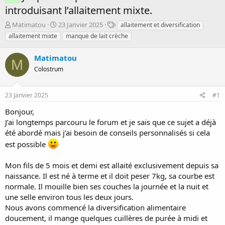
introduisant l’allaitement mixte.
D
D
T
Matimatou
23 Janvier 2025
allaitement et diversification
é
a
a
allaitement mixte
manque de lait crèche
m
t
g
a
e
s
Matimatou
r
d
M
r
Colostrum
e
é
d
e
é
23 Janvier 2025
#1
p
b
a
u
Bonjour,
r
t
J’ai longtemps parcouru le forum et je sais que ce sujet a déjà
été abordé mais j’ai besoin de conseils personnalisés si cela
est possible
Mon fils de 5 mois et demi est allaité exclusivement depuis sa
naissance. Il est né à terme et il doit peser 7kg, sa courbe est
normale. Il mouille bien ses couches la journée et la nuit et
une selle environ tous les deux jours.
Nous avons commencé la diversification alimentaire
doucement, il mange quelques cuillères de purée à midi et