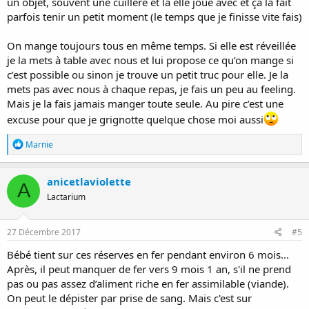
un objet, souvent une cuillère et là elle joue avec et ça la fait
parfois tenir un petit moment (le temps que je finisse vite fais)
On mange toujours tous en même temps. Si elle est réveillée
je la mets à table avec nous et lui propose ce qu’on mange si
c’est possible ou sinon je trouve un petit truc pour elle. Je la
mets pas avec nous à chaque repas, je fais un peu au feeling.
Mais je la fais jamais manger toute seule. Au pire c’est une
excuse pour que je grignotte quelque chose moi aussi
R
Marnie
é
a
c
anicetlaviolette
A
t
Lactarium
i
o
n
s
27 Décembre 2017
#5
:
Bébé tient sur ces réserves en fer pendant environ 6 mois...
Après, il peut manquer de fer vers 9 mois 1 an, s'il ne prend
pas ou pas assez d’aliment riche en fer assimilable (viande).
On peut le dépister par prise de sang. Mais c'est sur