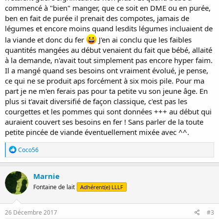
commencé à "bien" manger, que ce soit en DME ou en purée,
ben en fait de purée il prenait des compotes, jamais de
légumes et encore moins quand lesdits légumes incluaient de
la viande et donc du fer
J'en ai conclu que les faibles
quantités mangées au début venaient du fait que bébé, allaité
à la demande, n'avait tout simplement pas encore hyper faim.
Il a mangé quand ses besoins ont vraiment évolué, je pense,
ce qui ne se produit aps forcément à six mois pile. Pour ma
part je ne m'en ferais pas pour ta petite vu son jeune âge. En
plus si t'avait diversifié de façon classique, c'est pas les
courgettes et les pommes qui sont données +++ au début qui
auraient couvert ses besoins en fer ! Sans parler de la toute
petite pincée de viande éventuellement mixée avec ^^.
R
Coco56
é
a
c
Marnie
t
Fontaine de lait
Adhérent(e) LLLF
i
o
n
s
26 Décembre 2017
#3