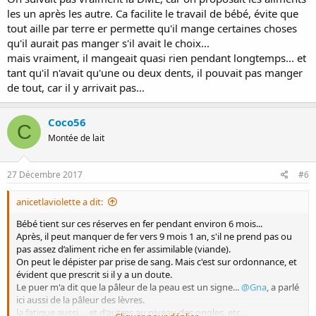
les un après les autre. Ca facilite le travail de bébé, évite que
tout aille par terre er permette qu'il mange certaines choses
qu'il aurait pas manger s'il avait le choix...
mais vraiment, il mangeait quasi rien pendant longtemps... et
tant qu'il n'avait qu'une ou deux dents, il pouvait pas manger
de tout, car il y arrivait pas...
Coco56
C
Montée de lait
27 Décembre 2017
#6
anicetlaviolette a dit:
Bébé tient sur ces réserves en fer pendant environ 6 mois...
Après, il peut manquer de fer vers 9 mois 1 an, s'il ne prend pas ou
pas assez d’aliment riche en fer assimilable (viande).
On peut le dépister par prise de sang. Mais c'est sur ordonnance, et
évident que prescrit si il y a un doute.
Le puer m'a dit que la pâleur de la peau est un signe...
@Gna
, a parlé
ici aussi de la pâleur des lèvres.
la fatigue aussi.... et d'autres au niveau des ongles, etc...