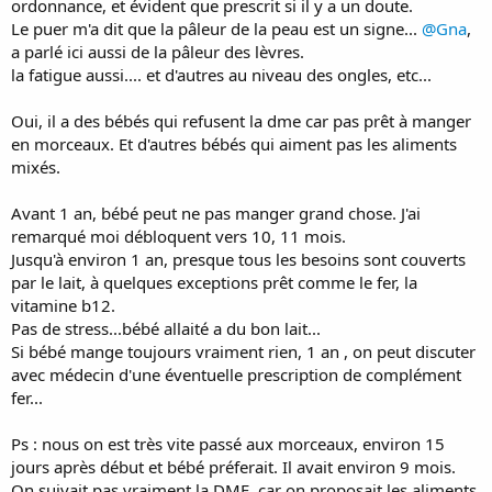
ordonnance, et évident que prescrit si il y a un doute.
Le puer m'a dit que la pâleur de la peau est un signe...
@Gna
,
a parlé ici aussi de la pâleur des lèvres.
la fatigue aussi.... et d'autres au niveau des ongles, etc...
Oui, il a des bébés qui refusent la dme car pas prêt à manger
en morceaux. Et d'autres bébés qui aiment pas les aliments
mixés.
Avant 1 an, bébé peut ne pas manger grand chose. J'ai
remarqué moi débloquent vers 10, 11 mois.
Jusqu'à environ 1 an, presque tous les besoins sont couverts
par le lait, à quelques exceptions prêt comme le fer, la
vitamine b12.
Pas de stress...bébé allaité a du bon lait...
Si bébé mange toujours vraiment rien, 1 an , on peut discuter
avec médecin d'une éventuelle prescription de complément
fer...
Ps : nous on est très vite passé aux morceaux, environ 15
jours après début et bébé préferait. Il avait environ 9 mois.
On suivait pas vraiment la DME, car on proposait les aliments