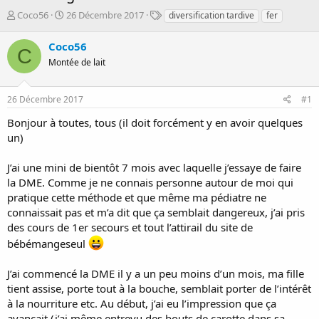
D
D
T
Coco56
26 Décembre 2017
diversification tardive
fer
é
a
a
m
t
g
Coco56
C
a
e
s
Montée de lait
r
d
r
e
é
d
26 Décembre 2017
#1
e
é
p
b
Bonjour à toutes, tous (il doit forcément y en avoir quelques
a
u
un)
r
t
J’ai une mini de bientôt 7 mois avec laquelle j’essaye de faire
la DME. Comme je ne connais personne autour de moi qui
pratique cette méthode et que même ma pédiatre ne
connaissait pas et m’a dit que ça semblait dangereux, j’ai pris
des cours de 1er secours et tout l’attirail du site de
bébémangeseul
J’ai commencé la DME il y a un peu moins d’un mois, ma fille
tient assise, porte tout à la bouche, semblait porter de l’intérêt
à la nourriture etc. Au début, j’ai eu l’impression que ça
avançait (j’ai même entrevu des bouts de carotte dans sa