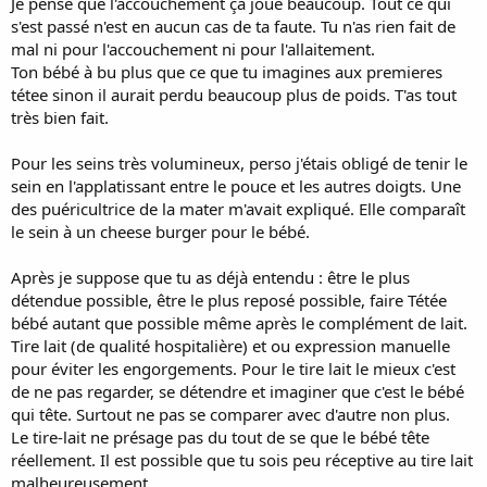
Je pense que l'accouchement ça joue beaucoup. Tout ce qui
complètement fermé du début à la fin. Face à la douleurs des
s'est passé n'est en aucun cas de ta faute. Tu n'as rien fait de
contractions, même sous morphine, et à l’inefficacité du traitement,
mal ni pour l'accouchement ni pour l'allaitement.
j’ai été orientée vers une césarienne en urgence.
Ton bébé à bu plus que ce que tu imagines aux premieres
tétee sinon il aurait perdu beaucoup plus de poids. T'as tout
Ma fille a pu faire du peau à peau avec son papa dans les 30 min
très bien fait.
après sa naissance puis je l’ai retrouvée au bout d’environ 1h pour
peau à peau et tétée de bienvenue. Très courte, avec je pense peu
de colostrum, elle s’est très vite endormie.
Pour les seins très volumineux, perso j'étais obligé de tenir le
sein en l'applatissant entre le pouce et les autres doigts. Une
les premières mises au sein n’ont pas été trop mal, mais je n’avais
des puéricultrice de la mater m'avait expliqué. Elle comparaît
que quelques goutes de colostrum et que sur un sein. J’ai malgré
le sein à un cheese burger pour le bébé.
tout essayer les deux à chaque fois.
Très rapidement, j’ai eu de plus en plus de mal à la mettre au sein.
Elle pleurait, n’arrivait pas prendre correctement. J’ai évidemment
Après je suppose que tu as déjà entendu : être le plus
demandé de l’aide, on arrivait à la placer, mais très rapidement elle
détendue possible, être le plus reposé possible, faire Tétée
repoussait le sein.
bébé autant que possible même après le complément de lait.
Des les premières 36h j’ai commencé à avoir très mal au mamelon
Tire lait (de qualité hospitalière) et ou expression manuelle
qu’elle pinçait à chaque fois. Chaque tétée a commencé à devenir
pour éviter les engorgements. Pour le tire lait le mieux c'est
compliquée pour elle, qui pleurait, et moi qui souffrait. Et toujours
de ne pas regarder, se détendre et imaginer que c'est le bébé
presque rien pour la nourrir.
qui tête. Surtout ne pas se comparer avec d'autre non plus.
2eme jour qui empire, chaque tour de garde quelqu’un m’aidait,
Le tire-lait ne présage pas du tout de se que le bébé tête
avec de nouvelles techniques, de nouveaux conseils, (de nouvelles
réellement. Il est possible que tu sois peu réceptive au tire lait
critiques également) sans succès. Toujours pas de montée de lait, le
malheureusement.