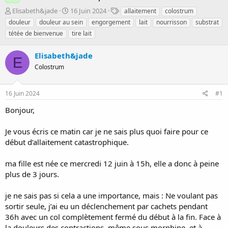
D
D
T
Elisabeth&jade
16 Juin 2024
allaitement
colostrum
é
a
a
douleur
douleur au sein
engorgement
lait
nourrisson
substrat
m
t
g
tétée de bienvenue
tire lait
a
e
s
r
d
Elisabeth&jade
r
e
E
é
d
Colostrum
e
é
p
b
a
u
16 Juin 2024
#1
r
t
Bonjour,
Je vous écris ce matin car je ne sais plus quoi faire pour ce
début d’allaitement catastrophique.
ma fille est née ce mercredi 12 juin à 15h, elle a donc à peine
plus de 3 jours.
je ne sais pas si cela a une importance, mais : Ne voulant pas
sortir seule, j’ai eu un déclenchement par cachets pendant
36h avec un col complètement fermé du début à la fin. Face à
la douleurs des contractions, même sous morphine, et à