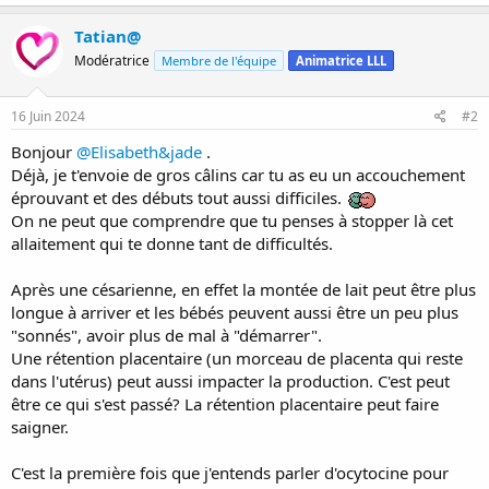
a
c
Tatian@
t
Modératrice
Membre de l'équipe
Animatrice LLL
i
o
n
s
16 Juin 2024
#2
:
Bonjour
@Elisabeth&jade
.
Déjà, je t'envoie de gros câlins car tu as eu un accouchement
éprouvant et des débuts tout aussi difficiles.
On ne peut que comprendre que tu penses à stopper là cet
allaitement qui te donne tant de difficultés.
Après une césarienne, en effet la montée de lait peut être plus
longue à arriver et les bébés peuvent aussi être un peu plus
"sonnés", avoir plus de mal à "démarrer".
Une rétention placentaire (un morceau de placenta qui reste
dans l'utérus) peut aussi impacter la production. C'est peut
être ce qui s'est passé? La rétention placentaire peut faire
saigner.
C'est la première fois que j'entends parler d'ocytocine pour