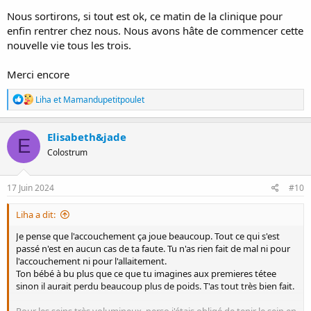
Nous sortirons, si tout est ok, ce matin de la clinique pour
enfin rentrer chez nous. Nous avons hâte de commencer cette
nouvelle vie tous les trois.
Merci encore
R
Liha
et
Mamandupetitpoulet
é
a
c
Elisabeth&jade
E
t
Colostrum
i
o
n
s
17 Juin 2024
#10
:
Liha a dit:
Je pense que l'accouchement ça joue beaucoup. Tout ce qui s'est
passé n'est en aucun cas de ta faute. Tu n'as rien fait de mal ni pour
l'accouchement ni pour l'allaitement.
Ton bébé à bu plus que ce que tu imagines aux premieres tétee
sinon il aurait perdu beaucoup plus de poids. T'as tout très bien fait.