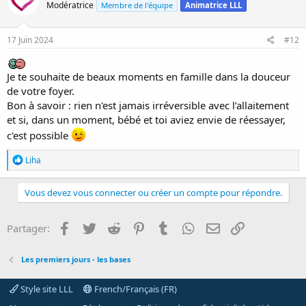
Modératrice
Membre de l'équipe
Animatrice LLL
17 Juin 2024
#12
Je te souhaite de beaux moments en famille dans la douceur
de votre foyer.
Bon à savoir : rien n'est jamais irréversible avec l’allaitement
et si, dans un moment, bébé et toi aviez envie de réessayer,
c'est possible
R
Liha
é
a
c
Vous devez vous connecter ou créer un compte pour répondre.
t
i
o
Facebook
Twitter
Reddit
Pinterest
Tumblr
WhatsApp
E-mail
Lien
Partager:
n
s
:
Les premiers jours - les bases
Style site LLL
French/Français (FR)