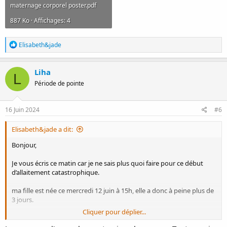
maternage corporel poster.pdf
887 Ko · Affichages: 4
R
Elisabeth&jade
é
a
c
Liha
L
t
Période de pointe
i
o
n
s
16 Juin 2024
#6
:
Elisabeth&jade a dit:
Bonjour,
Je vous écris ce matin car je ne sais plus quoi faire pour ce début
d’allaitement catastrophique.
ma fille est née ce mercredi 12 juin à 15h, elle a donc à peine plus de
3 jours.
Cliquer pour déplier...
je ne sais pas si cela a une importance, mais : Ne voulant pas sortir
seule, j’ai eu un déclenchement par cachets pendant 36h avec un col