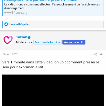
La vidéo montre comment effectuer l'assouplissement de l'aréole en cas
d'engorgement.
www.lllfrance.org
R
Elisabeth&jade
é
a
c
Tatian@
t
Modératrice
Membre de l'équipe
Animatrice LLL
i
o
n
s
16 Juin 2024
#4
:
Vers 1 minute dans cette vidéo, on voit comment presser le
sein pour exprimer le lait