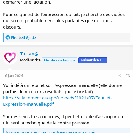
démarrer une lactation.
Pour ce qui est de l'expression du lait, je cherche des vidéos
qui seront probablement plus parlantes que de longs
discours.
R
Elisabeth&jade
é
a
c
Tatian@
t
Modératrice
Membre de l'équipe
Animatrice LLL
i
o
n
s
16 Juin 2024
#3
:
Voilà déjà un feuillet sur l'expression manuelle (elle donne
parfois de meilleurs résultats que le tire lait)
https://allaitement.ca/app/uploads/2021/07/Feuillet-
Expression-manuelle.pdf
Sur des seins très engorgés, il peut être utile d’assouplir en
utilisant la technique de la contre pression :
Assouplissement par contre-pression - vidéo