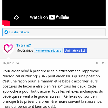
R
Elisabeth&jade
é
a
c
Tatian@
t
Modératrice
Membre de l'équipe
Animatrice LLL
i
o
n
s
16 Juin 2024
#5
:
Pour aider bébé à prendre le sein efficacement, l'approche
"biological nurturing" (BN) peut aider. Plus qu'une position
c'est une façon pour la maman et le bébé d'accorder leurs
postures de façon à être bien "relax" tous les deux. Cette
approche a pour but d'activer tous les réflexes archaïques du
bébé qui servent à le guider au sein. Réflexes qui sont en
principe très présent la première heure suivant la naissance,
mais qui persistent bien au delà.