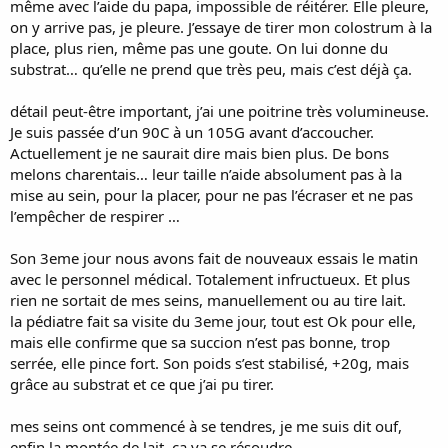
même avec l’aide du papa, impossible de réitérer. Elle pleure,
on y arrive pas, je pleure. J’essaye de tirer mon colostrum à la
place, plus rien, même pas une goute. On lui donne du
substrat… qu’elle ne prend que très peu, mais c’est déjà ça.
détail peut-être important, j’ai une poitrine très volumineuse.
Je suis passée d’un 90C à un 105G avant d’accoucher.
Actuellement je ne saurait dire mais bien plus. De bons
melons charentais… leur taille n’aide absolument pas à la
mise au sein, pour la placer, pour ne pas l’écraser et ne pas
l’empêcher de respirer …
Son 3eme jour nous avons fait de nouveaux essais le matin
avec le personnel médical. Totalement infructueux. Et plus
rien ne sortait de mes seins, manuellement ou au tire lait.
la pédiatre fait sa visite du 3eme jour, tout est Ok pour elle,
mais elle confirme que sa succion n’est pas bonne, trop
serrée, elle pince fort. Son poids s’est stabilisé, +20g, mais
grâce au substrat et ce que j’ai pu tirer.
mes seins ont commencé à se tendres, je me suis dit ouf,
enfin la montée de lait, ca va se résoudre.