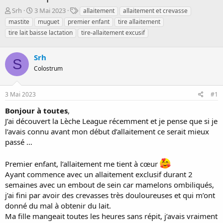
D
D
T
Srh
3 Mai 2023
allaitement
allaitement et crevasse
é
a
a
mastite
muguet
premier enfant
tire allaitement
m
t
g
tire lait baisse lactation
tire-allaitement excusif
a
e
s
r
d
r
e
Srh
S
é
d
Colostrum
e
é
p
b
a
u
3 Mai 2023
#1
r
t
Bonjour à toutes
,
J’ai découvert la Lèche League récemment et je pense que si je
l’avais connu avant mon début d’allaitement ce serait mieux
passé …
Premier enfant, l’allaitement me tient à cœur
Ayant commence avec un allaitement exclusif durant 2
semaines avec un embout de sein car mamelons ombiliqués,
j’ai fini par avoir des crevasses très douloureuses et qui m’ont
donné du mal à obtenir du lait.
Ma fille mangeait toutes les heures sans répit, j’avais vraiment