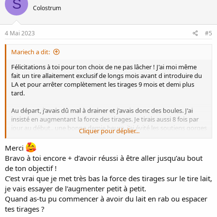
S
Colostrum
4 Mai 2023
#5
Mariech a dit:
Félicitations à toi pour ton choix de ne pas lâcher ! J'ai moi même
fait un tire allaitement exclusif de longs mois avant d introduire du
LA et pour arrêter complètement les tirages 9 mois et demi plus
tard.
Au départ, j'avais dû mal à drainer et j'avais donc des boules. J'ai
insisté en augmentant la force des tirages. Je tirais aussi 8 fois par
jour au début.. une bonne demie heure, j'ai évité les soutiens gorges
Cliquer pour déplier...
peu conforts et les brassières trop serrées. Quand c'est trop
inflammé je prenais un anti-inflammatoire ibu******* c était OK
Merci
crat.
Bravo à toi encore + d’avoir réussi à être aller jusqu’au bout
Tu peux aussi tremper ton sein dans un verre d'eau chaude. Ça
de ton objectif !
soulage.
C’est vrai que je met très bas la force des tirages sur le tire lait,
je vais essayer de l’augmenter petit à petit.
Pour le muguet... j'ai eu aussi. Cest ca qui a saboté mon allaitement,
a cause des douleurs..j'ai fini par prendre les comprimés prescrits
Quand as-tu pu commencer à avoir du lait en rab ou espacer
par la gyneco sur plusieurs jours. J'ai arrêté les coquillages d
tes tirages ?
allaitement, qui favorisent le sombre et l humide.. et j'ai demandé à