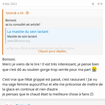
4 Mai 2023
#18
Tatian@ a dit:
Bonsoir,
as tu consulté cet article?
La mastite du sein lactant
Mastite du sein lactant
www.lllfrance.org
Le fait que l'état grippal soit passé c'est bon signe.
Cliquer pour déplier...
Certaines mamans disent que la sensation de bleu/boule dans le
sein persiste un peu après l'épisode, mais si vraiment ça ne passe
Bonsoir,
pas, il est conseillé de consulter.
Merci je viens de le lire ! Il est très interessant, je pense bien
que c’est dû au soutien gorge trop serrée pour ma part
C’est vrai que l’état grippal est passé, c’est rassurant ! J’ai vu
ma sage femme aujourd’hui et elle me préconise de mettre de
la glace en continue et rien d’autre
Je pensais que le chaud était la meilleure chose à faire 🫠