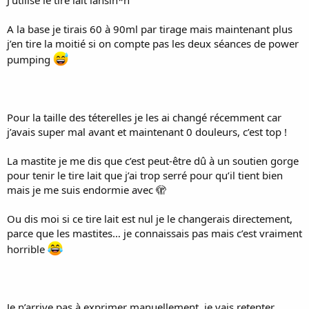
J’utilise le tire lait lansin*h
Les propositions de toutes les 2h semblent raisonnables, si avec ça
A la base je tirais 60 à 90ml par tirage mais maintenant plus
tu arrives à obtenir la quantité que tu veux tu pourras passer à
j’en tire la moitié si on compte pas les deux séances de power
toutes les 3 ou 4h selon comment tes seins tiennent... mais c'est vrai
pumping
que le premier mois est important pour la calibration
.
Les astuce tire-lait que je peux te donner :
- pas besoin de laver ton kit (téterelles, valves...) à chaque tirage. Tu
Pour la taille des téterelles je les ai changé récemment car
peux simplement le mettre au frigo dans un récipient propre, et le
j’avais super mal avant et maintenant 0 douleurs, c’est top !
laver une fois par jour. Beaucoup d'énergie gagnée !
- si tu souhaites quand même laver un peu plus souvent tes kits, tu
La mastite je me dis que c’est peut-être dû à un soutien gorge
peux essayer d'acheter, neuf ou d'occase, des kits en rab'. Souvent
pour tenir le tire lait que j’ai trop serré pour qu’il tient bien
ce sont des éléments plastiques très faciles à stériliser si on ne sait
pas d'où ça vient (occase) et avoir le double des kits permet de faire
mais je me suis endormie avec 🫣
deux fois moins la vaisselle, tout en ayant un kit de "secours" au cas
où.
Ou dis moi si ce tire lait est nul je le changerais directement,
parce que les mastites… je connaissais pas mais c’est vraiment
Par ailleurs, ton projet va où ? Tu veux rester en tire-allaitement
horrible
exclusif, ou bien essayer de remettre ton bébé au sein ?
(et je réitère, tu es une super maman méga forte
)
Je n’arrive pas à exprimer manuellement, je vais retenter