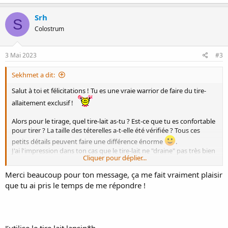
Srh
S
Colostrum
3 Mai 2023
#3
Sekhmet a dit:
Salut à toi et félicitations ! Tu es une vraie warrior de faire du tire-
allaitement exclusif !
Alors pour le tirage, quel tire-lait as-tu ? Est-ce que tu es confortable
pour tirer ? La taille des téterelles a-t-elle été vérifiée ? Tous ces
petits détails peuvent faire une différence énorme
.
J'ai l'impression dans ton cas que le tire-lait ne "draine" pas très bien
Cliquer pour déplier...
puisque tu as eu une mastite (ouille ouille...).
As-tu essayé l'expression manuelle ? C'est pas super rapide pour
Merci beaucoup pour ton message, ça me fait vraiment plaisir
tirer mais ça a l'avantage de ne nécessiter que tes mains et en plus
que tu ai pris le temps de me répondre !
c'est, d'après moi, l'idéal pour vider un sein quand on a une
mastite... quand j'ai eu une mastite, je profitais d'une bonne douche
chaude pour exprimer le lait restant à la main (gâché du coup) mais
la chaleur et le fait d'être tranquille dans la douche aidait beaucoup
(et je rajoutais des massages doux). Pour s'exercer c'est nickel
.