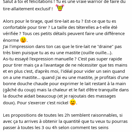
Salut à toi et félicitations ! Tu es une vraie warrior de faire du
tire-allaitement exclusif !
Alors pour le tirage, quel tire-lait as-tu ? Est-ce que tu es
confortable pour tirer ? La taille des téterelles a-t-elle été
vérifiée ? Tous ces petits détails peuvent faire une différence
énorme
.
J'ai l'impression dans ton cas que le tire-lait ne "draine" pas
très bien puisque tu as eu une mastite (ouille ouille...).
As-tu essayé l'expression manuelle ? C'est pas super rapide
pour tirer mais ça a l'avantage de ne nécessiter que tes mains
et en plus c'est, d'après moi, l'idéal pour vider un sein quand
on a une mastite... quand j'ai eu une mastite, je profitais d'une
bonne douche chaude pour exprimer le lait restant à la main
(gâché du coup) mais la chaleur et le fait d'être tranquille dans
la douche aidait beaucoup (et je rajoutais des massages
doux). Pour s'exercer c'est nickel
.
Les propositions de toutes les 2h semblent raisonnables, si
avec ça tu arrives à obtenir la quantité que tu veux tu pourras
passer à toutes les 3 ou 4h selon comment tes seins