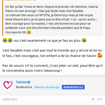
En fait ça fait 1mois et demi. Depuis le premier rdv dentiste, mais la
freino n’a rien arrangé ! C’est pas facile mais c’est faisable.
Le manuel c’est aussi un M*d*la, je l’aime bcp mais je n’en ai pas
testé d’autre donc je ne peux pas te dire s’il est + ou - qu’un autre…
Bon courage pour la mastite, c´est une bonne excuse pour se
prélasser sous une douche bien chaude pendant que le Papa
s’occupe du bb
oui c’est exactement ce que je fais en plus
c’est faisable mais c’est pas tout le monde qui y arrive et toi tu
le fais, c’est courageux, ton enfant a de la chance de t’avoir
Pas de soucis s’il te convient, j’irais jeter un oeil, peut-être qu’il
le conviendra aussi merci beaucoup !
Tatian@
Modératrice
Membre de l'équipe
Animatrice LLL
4 Mai 2023
#17