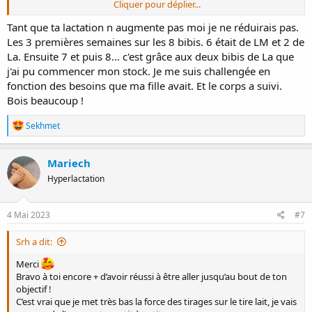
Cliquer pour déplier...
je vais tenter le verre d’eau chaude ! C’est vrai les coquillages aussi, je
me suis rendu compte à force que c’était pas top pour ce genre de
Tant que ta lactation n augmente pas moi je ne réduirais pas.
problème.
Les 3 premières semaines sur les 8 bibis. 6 était de LM et 2 de
C’est bien noté pour la pommade, je vais la demander !
La. Ensuite 7 et puis 8... c'est grâce aux deux bibis de La que
j'ai pu commencer mon stock. Je me suis challengée en
fonction des besoins que ma fille avait. Et le corps a suivi.
Bois beaucoup !
R
Sekhmet
é
a
c
Mariech
t
Hyperlactation
i
o
n
s
4 Mai 2023
#7
:
Srh a dit:
Merci
Bravo à toi encore + d’avoir réussi à être aller jusqu’au bout de ton
objectif !
C’est vrai que je met très bas la force des tirages sur le tire lait, je vais