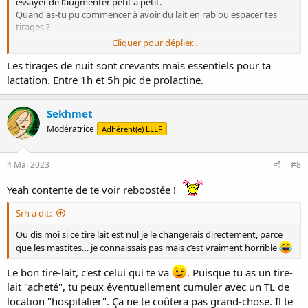
essayer de l’augmenter petit à petit.
Quand as-tu pu commencer à avoir du lait en rab ou espacer tes
tirages ?
Cliquer pour déplier...
je vais tenter le verre d’eau chaude ! C’est vrai les coquillages aussi, je
me suis rendu compte à force que c’était pas top pour ce genre de
Les tirages de nuit sont crevants mais essentiels pour ta
problème.
lactation. Entre 1h et 5h pic de prolactine.
C’est bien noté pour la pommade, je vais la demander !
Sekhmet
Modératrice
Adhérent(e) LLLF
4 Mai 2023
#8
Yeah contente de te voir reboostée !
Srh a dit:
Ou dis moi si ce tire lait est nul je le changerais directement, parce
que les mastites… je connaissais pas mais c’est vraiment horrible
Le bon tire-lait, c'est celui qui te va
. Puisque tu as un tire-
lait "acheté", tu peux éventuellement cumuler avec un TL de
location "hospitalier". Ça ne te coûtera pas grand-chose. Il te