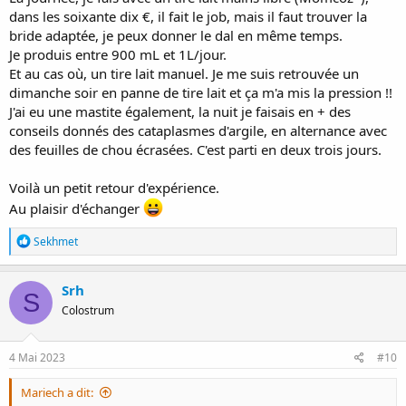
dans les soixante dix €, il fait le job, mais il faut trouver la
bride adaptée, je peux donner le dal en même temps.
Je produis entre 900 mL et 1L/jour.
Et au cas où, un tire lait manuel. Je me suis retrouvée un
dimanche soir en panne de tire lait et ça m'a mis la pression !!
J'ai eu une mastite également, la nuit je faisais en + des
conseils donnés des cataplasmes d'argile, en alternance avec
des feuilles de chou écrasées. C'est parti en deux trois jours.
Voilà un petit retour d'expérience.
Au plaisir d'échanger
R
Sekhmet
é
a
c
Srh
S
t
Colostrum
i
o
n
s
4 Mai 2023
#10
:
Mariech a dit: