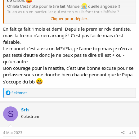
de raison.
Ohlala C’est noté pour le tire lait Manuel
quelle angoisse !!
Tu en as un en particulier qui est top ou ils font tous l’affaire ?
Cliquer pour déplier...
Parfait je vais tout appliquer, hâte que tout fonctionne
En fait ça fait 1mois et demi. Depuis le premier rdv dentiste,
mais la freino n’a rien arrangé ! C’est pas facile mais c’est
faisable.
Le manuel c’est aussi un M*d*la, je l’aime bcp mais je n’en ai
pas testé d’autre donc je ne peux pas te dire s’il est + ou -
qu’un autre…
Bon courage pour la mastite, c´est une bonne excuse pour se
prélasser sous une douche bien chaude pendant que le Papa
s’occupe du bb
R
Sekhmet
é
a
c
Srh
S
t
Colostrum
i
o
n
s
4 Mai 2023
#15
: