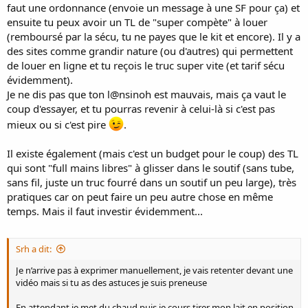
faut une ordonnance (envoie un message à une SF pour ça) et
ensuite tu peux avoir un TL de "super compète" à louer
(remboursé par la sécu, tu ne payes que le kit et encore). Il y a
des sites comme grandir nature (ou d'autres) qui permettent
de louer en ligne et tu reçois le truc super vite (et tarif sécu
évidemment).
Je ne dis pas que ton l@nsinoh est mauvais, mais ça vaut le
coup d'essayer, et tu pourras revenir à celui-là si c'est pas
mieux ou si c'est pire
.
Il existe également (mais c'est un budget pour le coup) des TL
qui sont "full mains libres" à glisser dans le soutif (sans tube,
sans fil, juste un truc fourré dans un soutif un peu large), très
pratiques car on peut faire un peu autre chose en même
temps. Mais il faut investir évidemment...
Srh a dit:
Je n’arrive pas à exprimer manuellement, je vais retenter devant une
vidéo mais si tu as des astuces je suis preneuse
En attendant je met du chaud puis je cours tirer mon lait en position