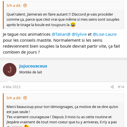
Srh a dit:
Quel talent, j’aimerais en faire autant !! D’accord je vais procéder
comme ça, parce que c’est vrai que même si mes seins sont souples
après le tirage la boule est toujours la
Je tague nos animatrices
@Tatian@
@Sylvie
et
@Lise-Laure
pour les conseils mastite. Normalement si les seins
redeviennent bien souples la boule devrait partir vite, ça fait
combien de jours ?
Jujucouscous
J
Montée de lait
4 Mai 2023
#14
Srh a dit:
Merci beaucoup pour ton témoignages, ça motive de se dire qu’on
est pas seule !
T’es vraiment courageuse ! Depuis 3 mois tu as cette routine et
j’espère vraiment de tout mon coeur que tu y arriveras, il n’y a pas