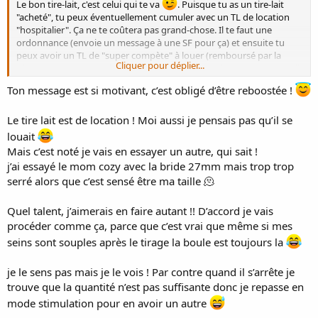
Le bon tire-lait, c'est celui qui te va
. Puisque tu as un tire-lait
"acheté", tu peux éventuellement cumuler avec un TL de location
"hospitalier". Ça ne te coûtera pas grand-chose. Il te faut une
ordonnance (envoie un message à une SF pour ça) et ensuite tu
peux avoir un TL de "super compète" à louer (remboursé par la
Cliquer pour déplier...
sécu, tu ne payes que le kit et encore). Il y a des sites comme grandir
nature (ou d'autres) qui permettent de louer en ligne et tu reçois le
Ton message est si motivant, c’est obligé d’être reboostée !
truc super vite (et tarif sécu évidemment).
Je ne dis pas que ton l@nsinoh est mauvais, mais ça vaut le coup
d'essayer, et tu pourras revenir à celui-là si c'est pas mieux ou si c'est
Le tire lait est de location ! Moi aussi je pensais pas qu’il se
pire
.
louait
Mais c’est noté je vais en essayer un autre, qui sait !
Il existe également (mais c'est un budget pour le coup) des TL qui
j’ai essayé le mom cozy avec la bride 27mm mais trop trop
sont "full mains libres" à glisser dans le soutif (sans tube, sans fil,
serré alors que c’est sensé être ma taille 🫠
juste un truc fourré dans un soutif un peu large), très pratiques car
on peut faire un peu autre chose en même temps. Mais il faut
Quel talent, j’aimerais en faire autant !! D’accord je vais
investir évidemment...
procéder comme ça, parce que c’est vrai que même si mes
seins sont souples après le tirage la boule est toujours la
Oui c'est pas mal ta technique. J'ai mis du temps à bien "choper" le
truc ! Mon astuce est, après ton tirage, d'aller sous une douche
je le sens pas mais je le vois ! Par contre quand il s’arrête je
chaude et exprimer dans la position que tu veux, juste pour
trouve que la quantité n’est pas suffisante donc je repasse en
"évacuer" le reste tout en massant la boule.
Maintenant je suis capable d'exprimer dans un récipient (bol) si
mode stimulation pour en avoir un autre
besoin.