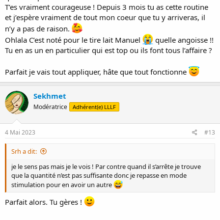
peux donner le dal en même temps.
T’es vraiment courageuse ! Depuis 3 mois tu as cette routine
Je produis entre 900 mL et 1L/jour.
et j’espère vraiment de tout mon coeur que tu y arriveras, il
Et au cas où, un tire lait manuel. Je me suis retrouvée un dimanche
n’y a pas de raison.
soir en panne de tire lait et ça m'a mis la pression !!
J'ai eu une mastite également, la nuit je faisais en + des conseils
Ohlala C’est noté pour le tire lait Manuel
quelle angoisse !!
donnés des cataplasmes d'argile, en alternance avec des feuilles de
Tu en as un en particulier qui est top ou ils font tous l’affaire ?
chou écrasées. C'est parti en deux trois jours.
Parfait je vais tout appliquer, hâte que tout fonctionne
Voilà un petit retour d'expérience.
Au plaisir d'échanger
Sekhmet
Modératrice
Adhérent(e) LLLF
4 Mai 2023
#13
Srh a dit:
je le sens pas mais je le vois ! Par contre quand il s’arrête je trouve
que la quantité n’est pas suffisante donc je repasse en mode
stimulation pour en avoir un autre
Parfait alors. Tu gères !