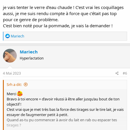
la pharma la pommade de newman prescrite par ma sage femme.
je vais tenter le verre d’eau chaude ! C’est vrai les coquillages
Ça a bien aidé.
aussi, je me suis rendu compte à force que c’était pas top
pour ce genre de problème.
C’est bien noté pour la pommade, je vais la demander !
R
Mariech
é
a
c
Mariech
t
Hyperlactation
i
o
n
s
4 Mai 2023
#6
:
Srh a dit:
Merci
Bravo à toi encore + d’avoir réussi à être aller jusqu’au bout de ton
objectif !
C’est vrai que je met très bas la force des tirages sur le tire lait, je vais
essayer de l’augmenter petit à petit.
Quand as-tu pu commencer à avoir du lait en rab ou espacer tes
tirages ?