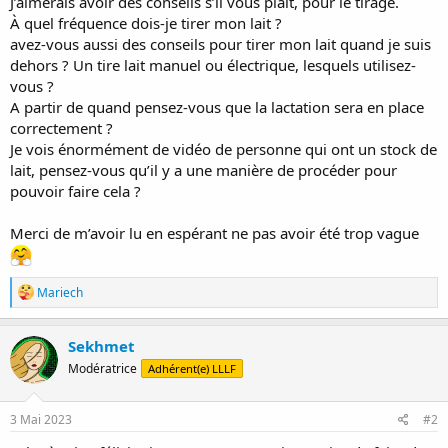
J’aimerais avoir des conseils s’il vous plaît, pour le tirage.
À quel fréquence dois-je tirer mon lait ?
avez-vous aussi des conseils pour tirer mon lait quand je suis
dehors ? Un tire lait manuel ou électrique, lesquels utilisez-
vous ?
A partir de quand pensez-vous que la lactation sera en place
correctement ?
Je vois énormément de vidéo de personne qui ont un stock de
lait, pensez-vous qu’il y a une manière de procéder pour
pouvoir faire cela ?
Merci de m’avoir lu en espérant ne pas avoir été trop vague
R
Mariech
é
a
c
Sekhmet
t
Modératrice
Adhérent(e) LLLF
i
o
n
s
3 Mai 2023
#2
: