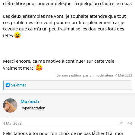
d’être libre pour pouvoir déléguer à quelqu’un d’autre le repas
Les deux ensembles me vont, je souhaite attendre que tout
ces problèmes s’en vont pour en profiter pleinement car je
t’avoue que ca m’a un peu traumatisé les douleurs lors des
tétés
Merci encore, ca me motive à continuer sur cette voie
vraiment merci
Dernière édition par un modérateur:
4 Mai 2023
R
Sekhmet
é
a
c
Mariech
t
Hyperlactation
i
o
n
s
4 Mai 2023
#4
:
Félicitations à toi pour ton choix de ne pas lâcher ! J'ai moi