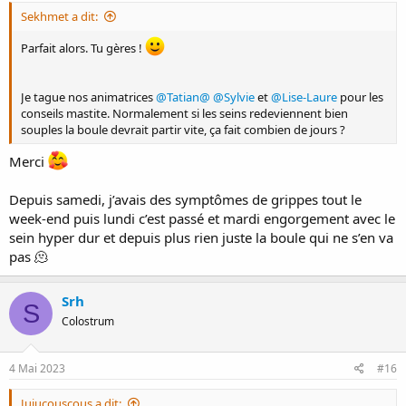
Sekhmet a dit:
Parfait alors. Tu gères !
Je tague nos animatrices
@Tatian@
@Sylvie
et
@Lise-Laure
pour les
conseils mastite. Normalement si les seins redeviennent bien
souples la boule devrait partir vite, ça fait combien de jours ?
Merci
Depuis samedi, j’avais des symptômes de grippes tout le
week-end puis lundi c’est passé et mardi engorgement avec le
sein hyper dur et depuis plus rien juste la boule qui ne s’en va
pas 🫠
Srh
S
Colostrum
4 Mai 2023
#16
Jujucouscous a dit: