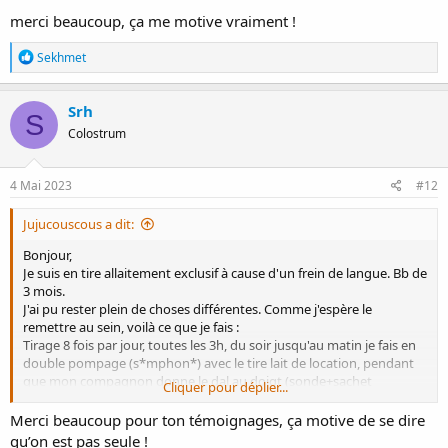
Je mets ma main en C autour de l'aréole, et je fais un mouvement
merci beaucoup, ça me motive vraiment !
"vers la poitrine - resserrer la main - vers l'extérieur". Je vais parfois
changer la position de la main autour de l'aréole, et de temps en
R
Sekhmet
temps ajouter un peu de "massage-secouage" pour aider le lait à
é
"bouger" dans les canaux. L'avantage c'est qu'on peut faire cette
a
c
expression manuelle en insistant sur la petite boule
.
Srh
S
t
Colostrum
i
o
Sens-tu le réflexe d'éjection quand tu tires le lait ? Tu peux
n
éventuellement t'arrêter après 20 minutes si tu as déjà eu un réflexe
s
4 Mai 2023
#12
d'éjection et qu'il y a pas mal de lait qui est sorti...
:
Jujucouscous a dit:
Courage courage !
Bonjour,
Je suis en tire allaitement exclusif à cause d'un frein de langue. Bb de
3 mois.
J'ai pu rester plein de choses différentes. Comme j'espère le
remettre au sein, voilà ce que je fais :
Tirage 8 fois par jour, toutes les 3h, du soir jusqu'au matin je fais en
double pompage (s*mphon*) avec le tire lait de location, pendant
que mon compagnon donne le dal au doigt (sonde+sachet
Cliquer pour déplier...
conservation).
La journée, je fais avec un tire lait mains libre (Momcoz*), dans les
Merci beaucoup pour ton témoignages, ça motive de se dire
soixante dix €, il fait le job, mais il faut trouver la bride adaptée, je
qu’on est pas seule !