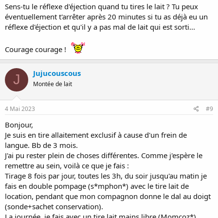
Sens-tu le réflexe d'éjection quand tu tires le lait ? Tu peux
éventuellement t'arrêter après 20 minutes si tu as déjà eu un
réflexe d'éjection et qu'il y a pas mal de lait qui est sorti...
Courage courage !
Jujucouscous
J
Montée de lait
4 Mai 2023
#9
Bonjour,
Je suis en tire allaitement exclusif à cause d'un frein de
langue. Bb de 3 mois.
J'ai pu rester plein de choses différentes. Comme j'espère le
remettre au sein, voilà ce que je fais :
Tirage 8 fois par jour, toutes les 3h, du soir jusqu'au matin je
fais en double pompage (s*mphon*) avec le tire lait de
location, pendant que mon compagnon donne le dal au doigt
(sonde+sachet conservation).
La journée, je fais avec un tire lait mains libre (Momcoz*),