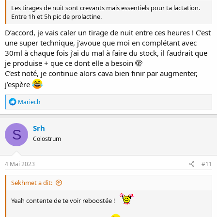
Les tirages de nuit sont crevants mais essentiels pour ta lactation.
Entre 1h et 5h pic de prolactine.
D’accord, je vais caler un tirage de nuit entre ces heures ! C’est
une super technique, j’avoue que moi en complétant avec
30ml à chaque fois j’ai du mal à faire du stock, il faudrait que
je produise + que ce dont elle a besoin 🫣
C’est noté, je continue alors cava bien finir par augmenter,
j’espère
R
Mariech
é
a
c
Srh
S
t
Colostrum
i
o
n
s
4 Mai 2023
#11
:
Sekhmet a dit:
Yeah contente de te voir reboostée !