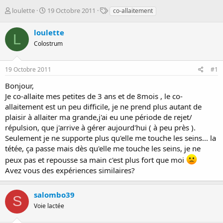
D
D
T
loulette
19 Octobre 2011
co-allaitement
é
a
a
m
t
g
loulette
L
a
e
s
Colostrum
r
d
r
e
é
d
19 Octobre 2011
#1
e
é
p
b
Bonjour,
a
u
Je co-allaite mes petites de 3 ans et de 8mois , le co-
r
t
allaitement est un peu difficile, je ne prend plus autant de
plaisir à allaiter ma grande,j'ai eu une période de rejet/
répulsion, que j'arrive à gérer aujourd'hui ( à peu près ).
Seulement je ne supporte plus qu'elle me touche les seins... la
tétée, ça passe mais dès qu'elle me touche les seins, je ne
peux pas et repousse sa main c'est plus fort que moi
Avez vous des expériences similaires?
salombo39
S
Voie lactée