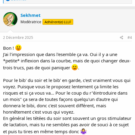
é
a
c
Sekhmet
t
Modératrice
Adhérent(e) LLLF
i
o
n
s
2 Décembre 2025
#4
:
Bon !
J'ai l'impression que dans l'esemble ça va. Oui il y a une
*petite* inflexion dans la courbe, mais de quoi changer deux-
trois trucs, pas de quoi paniquer
.
Pour le bib' du soir et le bib' en garde, c'est vraiment vous qui
voyez. Puisque vous le proposez lentement ça limite les
risques et si ça vous va... Pour le coup du r"éintroduire dans
un mois" ça sera de toutes façons quelqu'un d'autre qui
donnera le bibi, donc c'est souvent différent, mais
honnêtement c'est vous qui voyez.
En général les tétées du soir sont souvent un gros stimulateur
de lactation, mais tu ne sembles pas avoir de souci à ce sujet
et puis tu tires en même temps donc