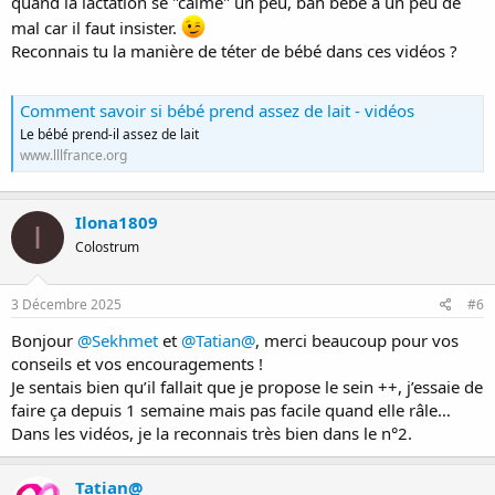
quand la lactation se "calme" un peu, bah bébé a un peu de
mal car il faut insister.
Reconnais tu la manière de téter de bébé dans ces vidéos ?
Comment savoir si bébé prend assez de lait - vidéos
Le bébé prend-il assez de lait
www.lllfrance.org
Ilona1809
I
Colostrum
3 Décembre 2025
#6
Bonjour
@Sekhmet
et
@Tatian@
, merci beaucoup pour vos
conseils et vos encouragements !
Je sentais bien qu’il fallait que je propose le sein ++, j’essaie de
faire ça depuis 1 semaine mais pas facile quand elle râle…
Dans les vidéos, je la reconnais très bien dans le n°2.
Tatian@