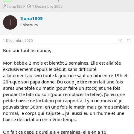
D
D
Ilona1809
1 Décembre 2025
é
a
m
t
Ilona1809
I
a
e
Colostrum
r
d
r
e
é
d
1 Décembre 2025
#1
e
é
p
b
Bonjour tout le monde,
a
u
r
t
Mon bébé a 2 mois et bientôt 2 semaines. Elle est allaitée
exclusivement depuis le début, sans difficulté.
allaitement au sein toute la journée sauf un bibi entre 19h et
20h que son papa donne. Du coup je tire mon lait une fois
après une tétée du matin (pour faire un stock) et une fois
pendant le bibi du soir (pour remplacer la tétée). J’ai eu une
petite baisse de lactation par rapport à il y a un mois où je
pouvais tirer 300ml en une fois le matin mais ça me semblait
normal, le corps qui s’ajuste… j’ai aussi eu un rhume et une
baisse de lactation en même temps.
On fait ça depuis qu’elle a 4 semaines (elle en a 10