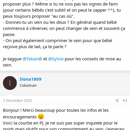
proposer plus ? Même si tu ne vois pas les signes de faim
(pour certains bébés c'est subtil et on peut le zapper ^^), tu
peux toujours proposer "au cas où".
- Donnes-tu un sein ou les deux ? En général quand bébé
commence à s'énerver, on peut changer de sein et souvent ça
passe.
- On peut également comprimer le sein pour que bébé
reçoive plus de lait, ça te parle ?
Je taggue
@Tatian@
et
@Sylvie
pour les conseils de mise au
sein.
Ilona1809
I
Colostrum
2 Décembre 2025
#3
Bonjour ! Merci beaucoup pour toutes les infos et les
encouragements
Voici la courbe en PJ. Je ne suis pas super inquiete pour le
poids mais plutôt pour son comportement au sein, j’aimerais