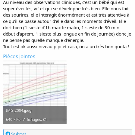
Au niveau des observations cliniques, c’est un bébé qui est
super éveillés, vif et qui se développe très bien. Elle nous fait
des sourires, elle interagit énormément et est très attentive à
ce qu’il se passe autour d’elle dans les moments d’éveil. Elle
dort bien (1 sieste d’1h max le matin, 1 sieste de 30 min
début d’aprem, 1 sieste plus longue en fin de journée) donc je
ne pense pas qu’elle manque d’énergie.
Tout est ok aussi niveau pipi et caca, on a un très bon quota !
Pièces jointes
IMG_2004.jpeg
640.7 Ko · Affichages: 31
R
Sekhmet