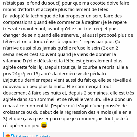
n’était pas le fond du souci) pour que ma cocotte doive faire
moins d’efforts et accepte plus facilement de téter.
J’ai adopté la technique de lui proposer un sein, faire des
compressions quand elle commence à s’agiter (je le repère
très vite maintenant, avant qu’elle soit frustrée) et puis
changer de sein quand elle s’énerve. J’ai aussi proposé plus de
tétées et on a donc réussi à rajouter 1 repas par jour. Ça
n’arrive quasi plus jamais qu’elle refuse le sein (2x en 2
semaines et c’est souvent quand je viens de donner la
vitamine D (elle déteste et la tétée est généralement plus
agitée cette fois là). Depuis tout ça, la courbe a repris. Elle a
pris 24gr/j en 15j après la dernière visite pédiatre.
L’ajout du dernier repas vient aussi du fait qu’elle se réveille à
nouveau un peu plus la nuit… Elle commençait tout
doucement à faire ses nuits et, depuis 2 semaines, elle est très
agitée dans son sommeil et se réveille vers 3h. Elle a donc un
repas à ce moment là. J’espère qu’il s’agit d’une poussée de
croissance ou du début de la régression des 4 mois (elle en a
3) et que ça va passer parce que je commençais tout juste à
récupérer un peu
R
Sekhmet
et
Doobida