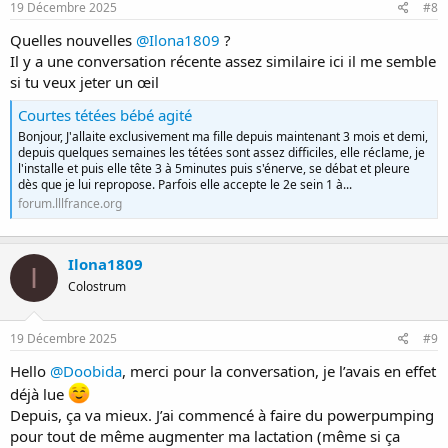
19 Décembre 2025
#8
Quelles nouvelles
@Ilona1809
?
Il y a une conversation récente assez similaire ici il me semble
si tu veux jeter un œil
Courtes tétées bébé agité
Bonjour, J'allaite exclusivement ma fille depuis maintenant 3 mois et demi,
depuis quelques semaines les tétées sont assez difficiles, elle réclame, je
l'installe et puis elle tête 3 à 5minutes puis s'énerve, se débat et pleure
dès que je lui repropose. Parfois elle accepte le 2e sein 1 à...
forum.lllfrance.org
Ilona1809
I
Colostrum
19 Décembre 2025
#9
Hello
@Doobida
, merci pour la conversation, je l’avais en effet
déjà lue
Depuis, ça va mieux. J’ai commencé à faire du powerpumping
pour tout de même augmenter ma lactation (même si ça