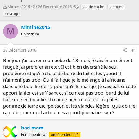
D
D
T
Mimine2015
26 Décembre 2016
lait de vache
laitages
é
a
a
sevrage
m
t
g
a
e
s
Mimine2015
r
d
M
r
Colostrum
e
é
d
e
é
26 Décembre 2016
#1
p
b
a
u
Bonjour j'ai sevrer mon bebe de 13 mois j'étais énormément
r
t
fatigué j'ai préférer arreter. Il est bien diversifié le seul
problème est qu'il refuse de boire du lait et les yaourt il
n'aiment pas trop. Ou il fait que je le mélange à l'africaine
dans une bouillie de riz pour qu'il le mange. Je sais pas si cette
apport laitier est suffisant et si ce n'est pas trop lourd de lui
faire que en bouillie. Il mange bien ce qui est riz pâtes
pomme de terre etc..poisson et les viandes légère. Que doit je
rajouter pour qu'il ai tout ces apport journalier svp ?
bad mom
Fontaine de lait
Adhérent(e) LLLF