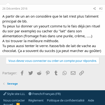
26 Décembre 2016
#2
A partir de un an on considère que le lait n'est plus l'aliment
principal de bb.
Tu peux lui donner un yaourt comme tu le fais déjà (en rituel
du soir par exemple) ou cacher du "lait" dans son
alimentation (fromage frais dans une purée, crème, .....)
A toi trouver la meilleure méthode.
Tu peux aussi tenter le verre /tasse/bib de lait de vache au
chocolat. Ça a souvent du succès (ça peut marcher au goûter)
Vous devez vous connecter ou créer un compte pour répondre.
Facebook
Twitter
Reddit
Pinterest
Tumblr
WhatsApp
E-mail
Lien
Partager:
Sevrage
Style site LLL
French/Français (FR)
Nous contacter
Règlement
Politique de confidentialité
Aide
Accueil
R