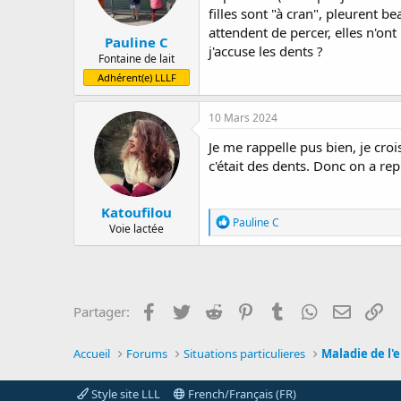
filles sont "à cran", pleurent b
attendent de percer, elles n'ont
Pauline C
j'accuse les dents ?
Fontaine de lait
Adhérent(e) LLLF
10 Mars 2024
Je me rappelle pus bien, je croi
c'était des dents. Donc on a rep
Katoufilou
R
Pauline C
Voie lactée
é
a
c
t
i
o
Facebook
Twitter
Reddit
Pinterest
Tumblr
WhatsApp
E-mail
Li
Partager:
n
s
:
Accueil
Forums
Situations particulieres
Maladie de l'
Style site LLL
French/Français (FR)