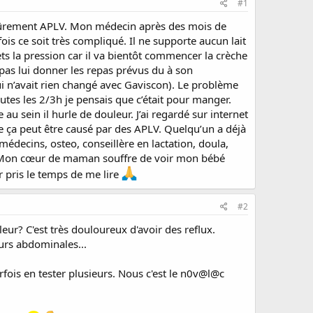
#1
t sûrement APLV. Mon médecin après des mois de
ois ce soit très compliqué. Il ne supporte aucun lait
ets la pression car il va bientôt commencer la crèche
nt pas lui donner les repas prévus du à son
ui n’avait rien changé avec Gaviscon). Le problème
toutes les 2/3h je pensais que c’était pour manger.
 au sein il hurle de douleur. J’ai regardé sur internet
ue ça peut être causé par des APLV. Quelqu’un a déjà
s médecins, osteo, conseillère en lactation, doula,
ce. Mon cœur de maman souffre de voir mon bébé
 pris le temps de me lire
#2
eur? C'est très douloureux d'avoir des reflux.
eurs abdominales...
parfois en tester plusieurs. Nous c'est le n0v@l@c