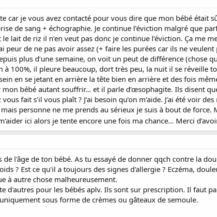
oste car je vous avez contacté pour vous dire que mon bébé étai
prise de sang + échographie. Je continue l’éviction malgré que parf
e lait de riz il n’en veut pas donc je continue l’éviction. Ça me m
 j’ai peur de ne pas avoir assez (+ faire les purées car ils ne veule
 depuis plus d’une semaine, on voit un peut de différence (chose q
en à 100%, il pleure beaucoup, dort très peu, la nuit il se réveille 
sein en se jetant en arrière la tête bien en arrière et des fois même
r mon bébé autant souffrir… et il parle d’œsophagite. Ils disent q
ous fait s’il vous plaît ? J’ai besoin qu’on m’aide. J’ai été voir de
es mais personne ne me prends au sérieux je suis à bout de for
aider ici alors je tente encore une fois ma chance… Merci d’avoir
 de l'âge de ton bébé. As tu essayé de donner qqch contre la doul
ids ? Est ce qu'il a toujours des signes d'allergie ? Eczéma, doul
gique à autre chose malheureusement.
ste d'autres pour les bébés aplv. Ils sont sur prescription. Il faut 
 uniquement sous forme de crèmes ou gâteaux de semoule.