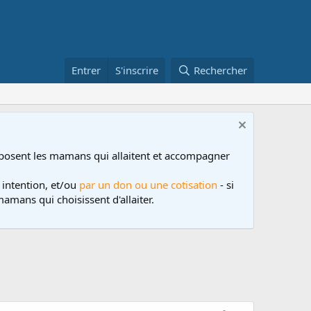
Entrer
S'inscrire
Rechercher
posent les mamans qui allaitent et accompagner
 intention, et/ou
par un don ou une cotisation
- si
amans qui choisissent d'allaiter.