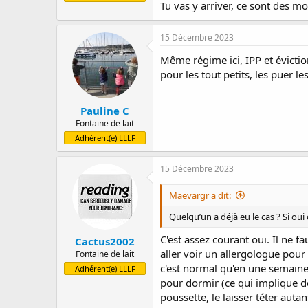
Tu vas y arriver, ce sont des mo
15 Décembre 2023
Même régime ici, IPP et évictio
pour les tout petits, les puer l
Pauline C
Fontaine de lait
Adhérent(e) LLLF
15 Décembre 2023
Maevargr a dit:
Quelqu’un a déjà eu le cas ? Si oui 
C'est assez courant oui. Il ne f
Cactus2002
aller voir un allergologue pour 
Fontaine de lait
c'est normal qu'en une semaine 
Adhérent(e) LLLF
pour dormir (ce qui implique de
poussette, le laisser téter auta