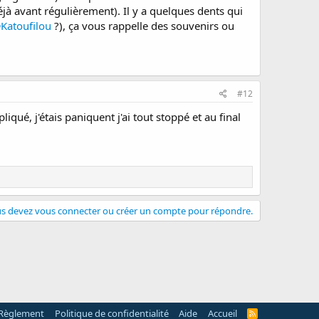
éjà avant régulièrement). Il y a quelques dents qui
Katoufilou
?), ça vous rappelle des souvenirs ou
#12
iqué, j'étais paniquent j'ai tout stoppé et au final
s devez vous connecter ou créer un compte pour répondre.
Règlement
Politique de confidentialité
Aide
Accueil
R