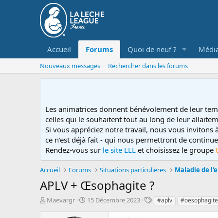
Accueil
Forums
Quoi de neuf ?
Médi
Nouveaux messages
Rechercher dans les forums
Les animatrices donnent bénévolement de leur tem
celles qui le souhaitent tout au long de leur allaitem
Si vous appréciez notre travail, nous vous invitons
ce n'est déjà fait - qui nous permettront de contin
Rendez-vous sur
le site LLL
et choisissez le groupe
Accueil
Forums
Situations particulieres
Maladie de l'
APLV + Œsophagite ?
D
D
T
Maevargr
15 Décembre 2023
#aplv
#oesophagite
é
a
a
m
t
g