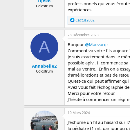
Djeko
professionnels qui vous écoute
Colostrum
expériences.
R
Cactus2002
é
a
c
28 Décembre 2023
t
A
i
Bonjour
@Maevargr
!
o
Comment va votre fils aujourd'
n
Je suis exactement dans le même
s
:
possible aplv.. Il commence sa n
Annabelle2
mal au ventre.. Enfin on a essa
Colostrum
d'améliorations et pas de retour
Qu'est-ce qui peut affirmer qu'i
Avez vous fait l'échographie 
Merci pour votre retour.
J'hésite à commencer un régime d
10 Mars 2024
J'exhume un fil au hasard sur l
la pédiatre (1 mL par jour au dé