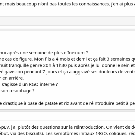
nt mais beaucoup n’ont pas toutes les connaissances, j’en ai plus
hui après une semaine de plus d'Inexium ?
 cas de figure. Mon fils a 4 mois et demi et ça fait 3 semaines q
uit tranquille genre 20h à 1h30 puis après je lui donne le sein et i
yé gaviscon pendant 7 jours et ça a aggravé ses douleurs de ventre
 en arrière.
l s'agisse d'un RGO interne ?
de son œsophage ?
rastique à base de patate et riz avant de réintroduire petit à peti
'ApLV, j'ai plutôt des questions sur la réintroduction. On vient d
but, via des biscuits). Les symptômes initiaux (RGO, coliques, régur