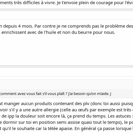
ments très difficiles à vivre. Je t'envoie plein de courage pour l'év
n depuis 4 mois. Par contre je ne comprends pas le problème des 
es enrichissent avec de l'huile et non du beurre pour nous.
comment avez vous fait s’il vous plaît ? J’ai besoin qu’on m’aide. J
aut manger aucun produits contenant des plv (donc toi aussi puisque
voir s'il y a une autre allergie (celle au œufs par exemple est très
de ipp la douleur soit encore là, ça prend du temps. Les astuces 
 dormir sur toi en position semi assise quasi tout le temps), le 
nt qu'il le souhaite car la tétée apaise. En général ça passe lorsq