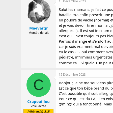
15 Décembre 2023
a
e
s
r
d
Salut les mamans, je fait ce p
r
e
bataille m’a enfin prescrit une 
é
d
en poudre de vache (normal) et l
e
é
et je vais devoir tirer mon lait
p
b
Maevargr
allergies…). Il est soi inexium
a
u
Montée de lait
c’est qu’il n’est toujours pas bi
r
t
Parfois il mange et s’endort au 
car je suis vraiment mal de voi
eu le cas ? Si oui comment avez v
pédiatre, infirmiers urgentist
comme ça… Si quelqu’un peut m’
15 Décembre 2023
C
Bonjour, je ne me souviens plus
Est ce que ton bébé prend du po
C'est possible qu'il soit aller
Pour ce qui est du LA, il en exi
Crapouillou
@min@ qui a fonctionné. Mais
Voie lactée
Adhérent(e) LLLF