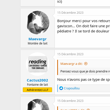
ici)
15 Décembre 2023
Bonjour merci pour vos retours
gaviscon… On doit faire une pr
pédiatre ? Il se tord de douleu
Maevargr
Montée de lait
15 Décembre 2023
Maevargr a dit:
Pensez vous que je dois prendre rd
Nous n'avons pas ce type de spé
Cactus2002
Fontaine de lait
R
Crapouillou
Adhérent(e) LLLF
é
a
c
15 Décembre 2023
t
i