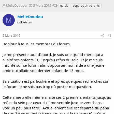
D
D
T
MelleDoudou
5 Mars 2015
garde
séparation parents
é
a
a
m
t
g
MelleDoudou
M
a
e
s
Colostrum
r
d
r
e
é
d
5 Mars 2015
#1
e
é
p
b
Bonjour à tous les membres du forum,
a
u
r
t
Je me présente tout d'abord. Je suis une grand-mère qui a
allaité ses enfants (3) jusqu'au refus du sein. Et je me suis
inscrite sur ce forum afin d'apporter mon aide à une jeune
amie qui allaite son dernier enfant de 13 mois.
Sa situation est particulière et après quelques recherches sur
le forum je ne sais pas trop où poster ma question.
Cette amie a elle même allaité ses 2 premiers enfants jusqu'au
refus du sein par ceux-ci (il me semble jusque vers 4 ans -
voir un peu plus tard). Actuellement elle est séparée du papa
de son 3ème enfant (séparation avant la naissance) qu'elle