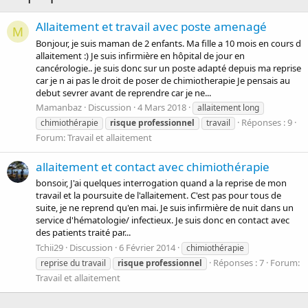
Allaitement et travail avec poste amenagé
M
Bonjour, je suis maman de 2 enfants. Ma fille a 10 mois en cours d
allaitement :) Je suis infirmière en hôpital de jour en
cancérologie.. je suis donc sur un poste adapté depuis ma reprise
car je n ai pas le droit de poser de chimiotherapie Je pensais au
debut sevrer avant de reprendre car je ne...
Mamanbaz
Discussion
4 Mars 2018
allaitement long
Réponses : 9
chimiothérapie
risque
professionnel
travail
Forum:
Travail et allaitement
allaitement et contact avec chimiothérapie
bonsoir, J'ai quelques interrogation quand a la reprise de mon
travail et la poursuite de l'allaitement. C'est pas pour tous de
suite, je ne reprend qu'en mai. Je suis infirmière de nuit dans un
service d'hématologie/ infectieux. Je suis donc en contact avec
des patients traité par...
Tchii29
Discussion
6 Février 2014
chimiothérapie
Réponses : 7
Forum:
reprise du travail
risque
professionnel
Travail et allaitement