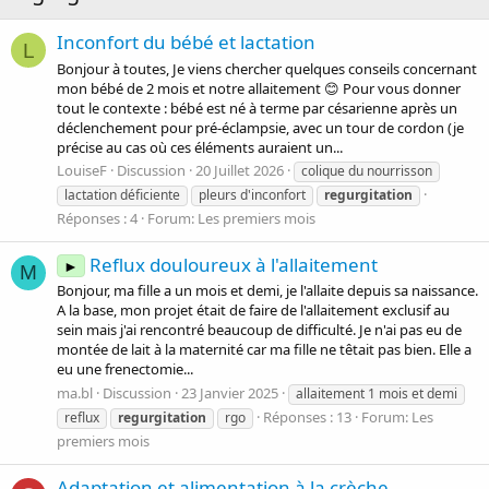
Inconfort du bébé et lactation
L
Bonjour à toutes, Je viens chercher quelques conseils concernant
mon bébé de 2 mois et notre allaitement 😊 Pour vous donner
tout le contexte : bébé est né à terme par césarienne après un
déclenchement pour pré-éclampsie, avec un tour de cordon (je
précise au cas où ces éléments auraient un...
LouiseF
Discussion
20 Juillet 2026
colique du nourrisson
lactation déficiente
pleurs d'inconfort
regurgitation
Réponses : 4
Forum:
Les premiers mois
Reflux douloureux à l'allaitement
►
M
Bonjour, ma fille a un mois et demi, je l'allaite depuis sa naissance.
A la base, mon projet était de faire de l'allaitement exclusif au
sein mais j'ai rencontré beaucoup de difficulté. Je n'ai pas eu de
montée de lait à la maternité car ma fille ne têtait pas bien. Elle a
eu une frenectomie...
ma.bl
Discussion
23 Janvier 2025
allaitement 1 mois et demi
Réponses : 13
Forum:
Les
reflux
regurgitation
rgo
premiers mois
Adaptation et alimentation à la crèche