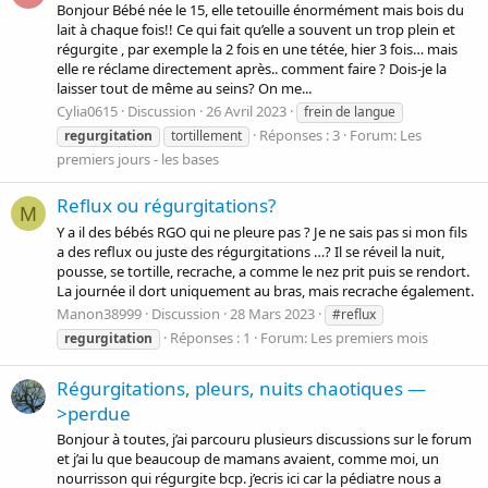
Bonjour Bébé née le 15, elle tetouille énormément mais bois du
lait à chaque fois!! Ce qui fait qu’elle a souvent un trop plein et
régurgite , par exemple la 2 fois en une tétée, hier 3 fois… mais
elle re réclame directement après.. comment faire ? Dois-je la
laisser tout de même au seins? On me...
Cylia0615
Discussion
26 Avril 2023
frein de langue
Réponses : 3
Forum:
Les
regurgitation
tortillement
premiers jours - les bases
Reflux ou régurgitations?
M
Y a il des bébés RGO qui ne pleure pas ? Je ne sais pas si mon fils
a des reflux ou juste des régurgitations …? Il se réveil la nuit,
pousse, se tortille, recrache, a comme le nez prit puis se rendort.
La journée il dort uniquement au bras, mais recrache également.
Manon38999
Discussion
28 Mars 2023
#reflux
Réponses : 1
Forum:
Les premiers mois
regurgitation
Régurgitations, pleurs, nuits chaotiques —
>perdue
Bonjour à toutes, j’ai parcouru plusieurs discussions sur le forum
et j’ai lu que beaucoup de mamans avaient, comme moi, un
nourrisson qui régurgite bcp. j’ecris ici car la pédiatre nous a