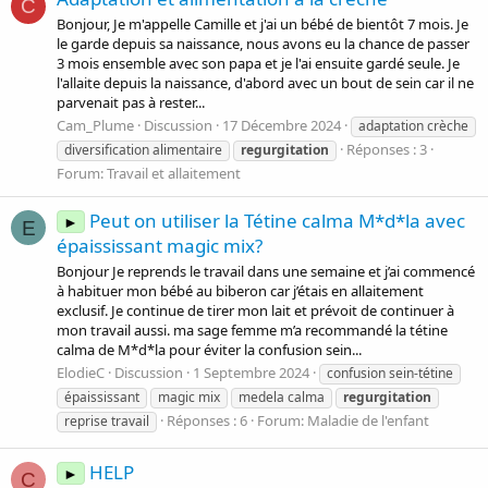
C
Bonjour, Je m'appelle Camille et j'ai un bébé de bientôt 7 mois. Je
le garde depuis sa naissance, nous avons eu la chance de passer
3 mois ensemble avec son papa et je l'ai ensuite gardé seule. Je
l'allaite depuis la naissance, d'abord avec un bout de sein car il ne
parvenait pas à rester...
Cam_Plume
Discussion
17 Décembre 2024
adaptation crèche
Réponses : 3
diversification alimentaire
regurgitation
Forum:
Travail et allaitement
Peut on utiliser la Tétine calma M*d*la avec
►
E
épaississant magic mix?
Bonjour Je reprends le travail dans une semaine et j’ai commencé
à habituer mon bébé au biberon car j’étais en allaitement
exclusif. Je continue de tirer mon lait et prévoit de continuer à
mon travail aussi. ma sage femme m’a recommandé la tétine
calma de M*d*la pour éviter la confusion sein...
ElodieC
Discussion
1 Septembre 2024
confusion sein-tétine
épaississant
magic mix
medela calma
regurgitation
Réponses : 6
Forum:
Maladie de l'enfant
reprise travail
HELP
►
C