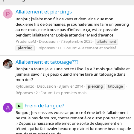
Allaitement et piercings
P
Bonjour, j'allaite mon fils de 2ans et demi ainsi que mon
deuxième fils de 6 semaines, je souhaiterais me faire un piercing
au nez mais je ne trouve pas d'infos sur ça, est-ce possible
pendant l'allaitement? Dois-je attendre? Merci d'avance
PrudenceM
Discussion
7 Septembre 2025
allaitement
Réponses : 11
Forum:
Allaitement et société
piercing
Allaitement et tatouage???
Bonjour a toute J'ai eu une petite Liloo il y a 2 mois que j'allaite et
j'aimerai savoir si je peux quand meme faire un tatouage dans
mon dos?
Kylouenzo
Discussion
3 Janvier 2014
piercing
tatouage
Réponses : 2
Forum:
Les premiers mois
Frein de langue?
►
A
Bonjour, Je viens vers vous car pour ce 4 ème bébé, l'allaitement
ne coule pas de source, contrairement à ce qu'on pourrait penser
;) Depuis sa naissance elle émet une sorte de claquement en
tétant, qui lui fait avaler beaucoup d'air et lui donne beaucoup de