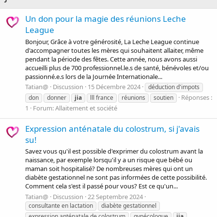
Un don pour la magie des réunions Leche
League
Bonjour, Grâce à votre générosité, La Leche League continue
d'accompagner toutes les mères qui souhaitent allaiter, même
pendant la période des fêtes. Cette année, nous avons aussi
accueilli plus de 700 professionnel.le.s de santé, bénévoles et/ou
passionné.e.s lors de la Journée Internationale...
Tatian@
Discussion
15 Décembre 2024
déduction d'impots
Réponses :
don
donner
jia
lll france
réunions
soutien
1
Forum:
Allaitement et société
Expression anténatale du colostrum, si j'avais
su!
Savez vous qu'il est possible d'exprimer du colostrum avant la
naissance, par exemple lorsqu'il y a un risque que bébé ou
maman soit hospitalisé? De nombreuses mères qui ont un
diabète gestationnel ne sont pas informées de cette possibilité.
Comment cela s'est il passé pour vous? Est ce qu'un...
Tatian@
Discussion
22 Septembre 2024
consultante en lactation
diabète gestationnel
expression anténatale de colostrum
gynécologue
jia