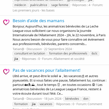
Réponses : 4
Forum:
médecin
puéricultrice
sage femme
Les premiers jours - les bases
Besoin d'aide des mamans
Bonjour, Aujourd’hui, les animatrices bénévoles de La Leche
League vous sollicitent car nous organisons la Journée
Internationale de l'Allaitement 2024 – JIA, le 22 novembre, à Paris
Nous avons besoin de vous pour faire connaître cet évènement
aux professionnels, bénévoles, parents concernés...
Tatian@
Discussion
22 Septembre 2024
consultant en lactation
formation des profesionnels
ibclc
Réponses : 0
Forum:
Allaitement et société
jia
Pas de vacances pour l'allaitement!
L’été arrive, et peut-être le soleil ☀️ , les vacances⛱️ et autres
joyeusetés. Et si vous faites une pause, l’allaitement lui, continue :
partout 🏡🏝️⛰️ , tout le temps ⏰ , en toutes occasions 🎡 ! Les
animatrices bénévoles de La League League France, restent à
votre écoute durant tout l'été. Ce...
Tatian@
Discussion
18 Juin 2024
bénévoles
don
Réponses : 0
Forum:
Comment
formation
jia
vacances