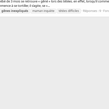
 de 3 mois se retrouve « gêné » lors des tétées. en effet, lorsqu’il commenc
ence à se tortiller, il s’agite, se «...
Réponses : 9
For
gênes
inexpliqués
maman inquiète
tétées difficiles