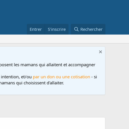
Entrer
S'inscrire
Rechercher
posent les mamans qui allaitent et accompagner
 intention, et/ou
par un don ou une cotisation
- si
amans qui choisissent d'allaiter.