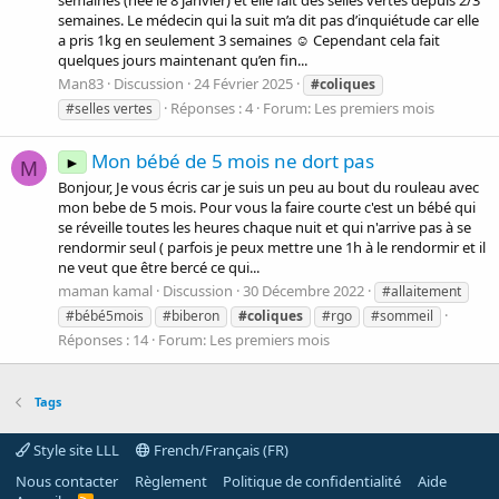
semaines (née le 8 janvier) et elle fait des selles vertes depuis 2/3
semaines. Le médecin qui la suit m’a dit pas d’inquiétude car elle
a pris 1kg en seulement 3 semaines ☺️ Cependant cela fait
quelques jours maintenant qu’en fin...
Man83
Discussion
24 Février 2025
#coliques
Réponses : 4
Forum:
Les premiers mois
#selles vertes
Mon bébé de 5 mois ne dort pas
►
M
Bonjour, Je vous écris car je suis un peu au bout du rouleau avec
mon bebe de 5 mois. Pour vous la faire courte c'est un bébé qui
se réveille toutes les heures chaque nuit et qui n'arrive pas à se
rendormir seul ( parfois je peux mettre une 1h à le rendormir et il
ne veut que être bercé ce qui...
maman kamal
Discussion
30 Décembre 2022
#allaitement
#bébé5mois
#biberon
#coliques
#rgo
#sommeil
Réponses : 14
Forum:
Les premiers mois
Tags
Style site LLL
French/Français (FR)
Nous contacter
Règlement
Politique de confidentialité
Aide