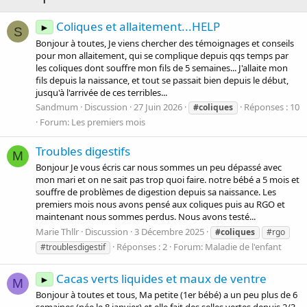
Coliques et allaitement...HELP
►
S
Bonjour à toutes, Je viens chercher des témoignages et conseils
pour mon allaitement, qui se complique depuis qqs temps par
les coliques dont souffre mon fils de 5 semaines... J'allaite mon
fils depuis la naissance, et tout se passait bien depuis le début,
jusqu'à l'arrivée de ces terribles...
Sandmum
Discussion
27 Juin 2026
Réponses : 10
#coliques
Forum:
Les premiers mois
Troubles digestifs
M
Bonjour Je vous écris car nous sommes un peu dépassé avec
mon mari et on ne sait pas trop quoi faire. notre bébé a 5 mois et
souffre de problèmes de digestion depuis sa naissance. Les
premiers mois nous avons pensé aux coliques puis au RGO et
maintenant nous sommes perdus. Nous avons testé...
Marie Thllr
Discussion
3 Décembre 2025
#coliques
#rgo
Réponses : 2
Forum:
Maladie de l'enfant
#troublesdigestif
Cacas verts liquides et maux de ventre
►
M
Bonjour à toutes et tous, Ma petite (1er bébé) a un peu plus de 6