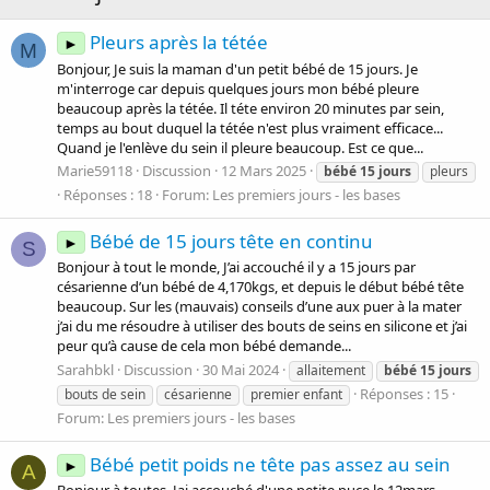
Pleurs après la tétée
►
M
Bonjour, Je suis la maman d'un petit bébé de 15 jours. Je
m'interroge car depuis quelques jours mon bébé pleure
beaucoup après la tétée. Il téte environ 20 minutes par sein,
temps au bout duquel la tétée n'est plus vraiment efficace...
Quand je l'enlève du sein il pleure beaucoup. Est ce que...
Marie59118
Discussion
12 Mars 2025
bébé
15
jours
pleurs
Réponses : 18
Forum:
Les premiers jours - les bases
Bébé de 15 jours tête en continu
►
S
Bonjour à tout le monde, J’ai accouché il y a 15 jours par
césarienne d’un bébé de 4,170kgs, et depuis le début bébé tête
beaucoup. Sur les (mauvais) conseils d’une aux puer à la mater
j’ai du me résoudre à utiliser des bouts de seins en silicone et j’ai
peur qu’à cause de cela mon bébé demande...
Sarahbkl
Discussion
30 Mai 2024
allaitement
bébé
15
jours
Réponses : 15
bouts de sein
césarienne
premier enfant
Forum:
Les premiers jours - les bases
Bébé petit poids ne tête pas assez au sein
►
A