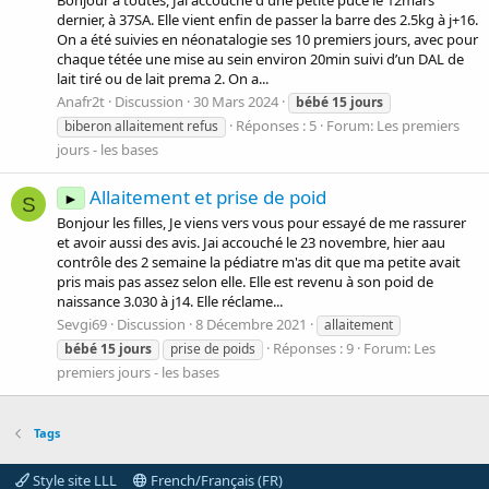
Bonjour à toutes, Jai accouché d'une petite puce le 12mars
dernier, à 37SA. Elle vient enfin de passer la barre des 2.5kg à j+16.
On a été suivies en néonatalogie ses 10 premiers jours, avec pour
chaque tétée une mise au sein environ 20min suivi d’un DAL de
lait tiré ou de lait prema 2. On a...
Anafr2t
Discussion
30 Mars 2024
bébé
15
jours
Réponses : 5
Forum:
Les premiers
biberon allaitement refus
jours - les bases
Allaitement et prise de poid
►
S
Bonjour les filles, Je viens vers vous pour essayé de me rassurer
et avoir aussi des avis. Jai accouché le 23 novembre, hier aau
contrôle des 2 semaine la pédiatre m'as dit que ma petite avait
pris mais pas assez selon elle. Elle est revenu à son poid de
naissance 3.030 à j14. Elle réclame...
Sevgi69
Discussion
8 Décembre 2021
allaitement
Réponses : 9
Forum:
Les
bébé
15
jours
prise de poids
premiers jours - les bases
Tags
Style site LLL
French/Français (FR)