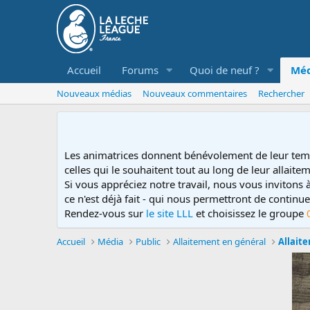
Accueil
Forums
Quoi de neuf ?
Méd
Nouveaux médias
Nouveaux commentaires
Rechercher
Les animatrices donnent bénévolement de leur tem
celles qui le souhaitent tout au long de leur allaitem
Si vous appréciez notre travail, nous vous invitons
ce n'est déjà fait - qui nous permettront de contin
Rendez-vous sur
le site LLL
et choisissez le groupe
Accueil
Média
Public
Allaitement en général
Allait