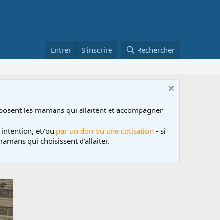
Entrer
S'inscrire
Rechercher
posent les mamans qui allaitent et accompagner
 intention, et/ou
par un don ou une cotisation
- si
amans qui choisissent d'allaiter.