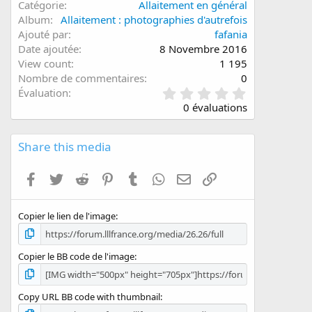
Catégorie
Allaitement en général
Album
Allaitement : photographies d'autrefois
Ajouté par
fafania
Date ajoutée
8 Novembre 2016
View count
1 195
Nombre de commentaires
0
0
Évaluation
.
0 évaluations
0
0
é
Share this media
t
o
Facebook
Twitter
Reddit
Pinterest
Tumblr
WhatsApp
E-mail
Lien
i
l
e
Copier le lien de l'image
(
s
)
Copier le BB code de l'image
Copy URL BB code with thumbnail